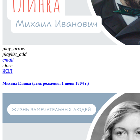
play_arrow
playlist_add
email
close
ЖЗЛ
Михаил Глинка (день рождения 1 июня 1804 г.)