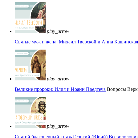
play_arrow
Святые муж и жена: Михаил Тверской и Анна Кашинская 
play_arrow
Великие пророки: Илия и Иоанн Предтеча
Вопросы Вер
play_arrow
Святой благоверный князь Георгий (Юрий) Всеволодови