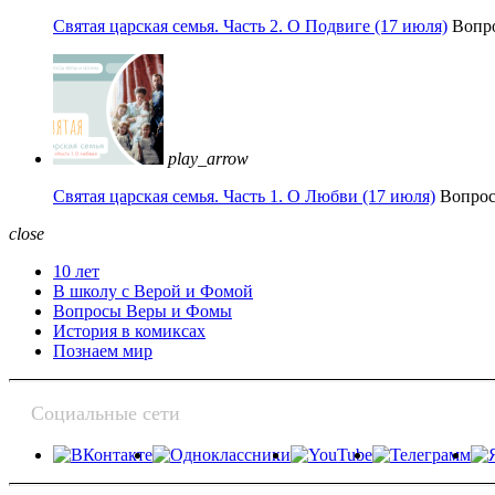
Святая царская семья. Часть 2. О Подвиге (17 июля)
Вопр
play_arrow
Святая царская семья. Часть 1. О Любви (17 июля)
Вопро
close
10 лет
В школу с Верой и Фомой
Вопросы Веры и Фомы
История в комиксах
Познаем мир
Социальные сети