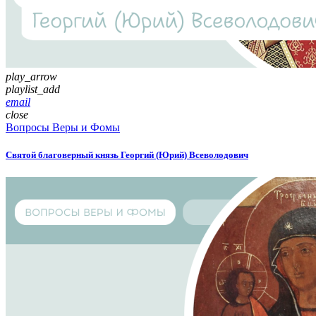
play_arrow
playlist_add
email
close
Вопросы Веры и Фомы
Святой благоверный князь Георгий (Юрий) Всеволодович