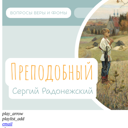
play_arrow
playlist_add
email