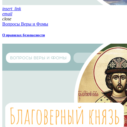
insert_link
email
close
Вопросы Веры и Фомы
О правилах безопасности