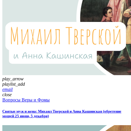
play_arrow
playlist_add
email
close
Вопросы Веры и Фомы
Святые муж и жена: Михаил Тверской и Анна Кашинская (обретение
мощей 25 июня, 5 декабря)