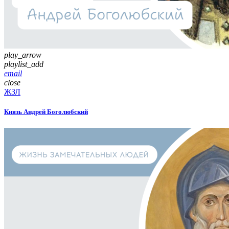
play_arrow
playlist_add
email
close
ЖЗЛ
Князь Андрей Боголюбский