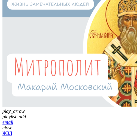
play_arrow
playlist_add
email
close
ЖЗЛ