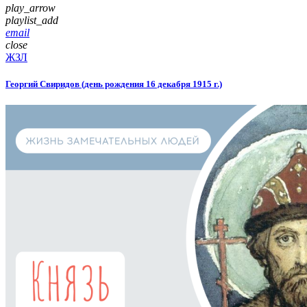
play_arrow
playlist_add
email
close
ЖЗЛ
Георгий Свиридов (день рождения 16 декабря 1915 г.)