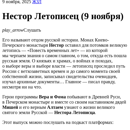
9 ноября, 2025
ЖЗЛ
Нестор Летописец (9 ноября)
play_arrow
Слушать
Его называют отцом русской истории. Монах Киево-
Печерского монастыря
Нестор
оставил для потомков великую
летопись — «Повесть временных лет» — из которой
мы черпаем знания о самом главном, о том, откуда есть пошла
русская земля. О князьях и храмах, о войнах и походах,
о выборе веры и выборе власти — летописец проследил путь
России с ветхозаветных времен и до самого момента своей
собственной жизни, записывал свидетельства очевидцев,
изучал архивные документы… Главное — писал правду,
несмотря ни на что.
Герои программы
Вера
и
Фома
побывают в Древней Руси,
в Печерском монастыре и вместе со своим наставником дядей
Мишей
и его верным
Алтаем
узнают о жизни великого
святого земли Русской —
Нестора Летописца
.
Этот выпуск можно послушать на подкаст платформах: