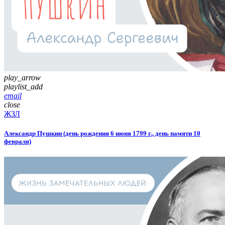
play_arrow
playlist_add
email
close
ЖЗЛ
Александр Пушкин (день рождения 6 июня 1799 г., день памяти 10
февраля)