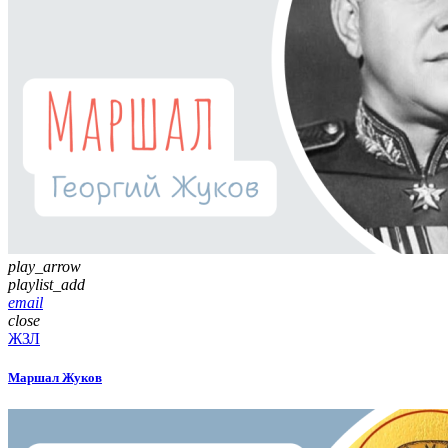
play_arrow
playlist_add
email
close
ЖЗЛ
Маршал Жуков