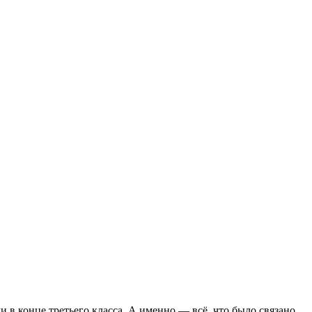
ли в конце третьего класса. А именно — всё, что было связано