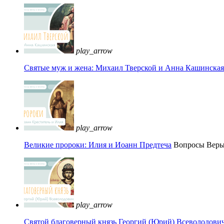
play_arrow
Святые муж и жена: Михаил Тверской и Анна Кашинская 
play_arrow
Великие пророки: Илия и Иоанн Предтеча
Вопросы Вер
play_arrow
Святой благоверный князь Георгий (Юрий) Всеволодови