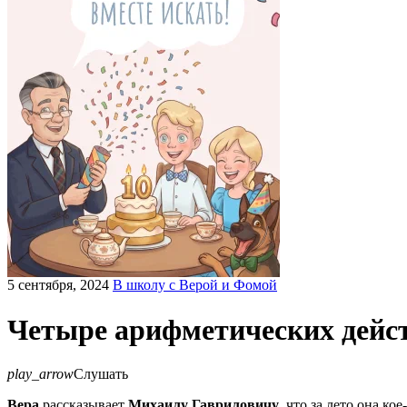
5 сентября, 2024
В школу с Верой и Фомой
Четыре арифметических дейст
play_arrow
Слушать
Вера
рассказывает
Михаилу Гавриловичу
, что за лето она к