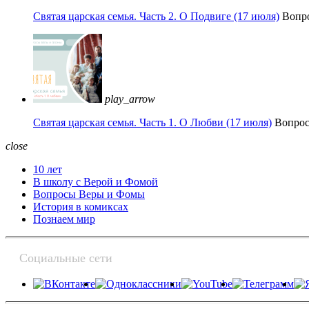
Святая царская семья. Часть 2. О Подвиге (17 июля)
Вопр
play_arrow
Святая царская семья. Часть 1. О Любви (17 июля)
Вопро
close
10 лет
В школу с Верой и Фомой
Вопросы Веры и Фомы
История в комиксах
Познаем мир
Социальные сети