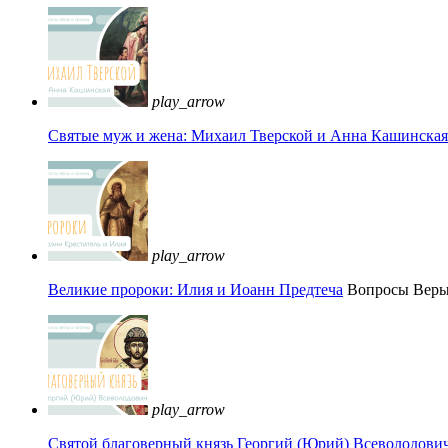
play_arrow
Святые муж и жена: Михаил Тверской и Анна Кашинская 
play_arrow
Великие пророки: Илия и Иоанн Предтеча
Вопросы Вер
play_arrow
Святой благоверный князь Георгий (Юрий) Всеволодови