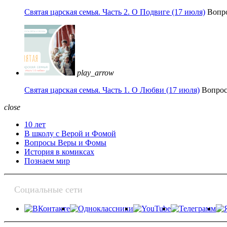
Святая царская семья. Часть 2. О Подвиге (17 июля)
Вопр
play_arrow
Святая царская семья. Часть 1. О Любви (17 июля)
Вопро
close
10 лет
В школу с Верой и Фомой
Вопросы Веры и Фомы
История в комиксах
Познаем мир
Социальные сети