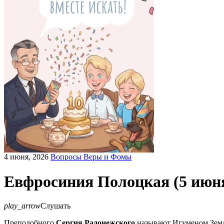
4 июня, 2026
Вопросы Веры и Фомы
Евфросиния Полоцкая (5 июн
play_arrow
Слушать
Преподобного
Сергия Радонежского
называют Игуменом Земли