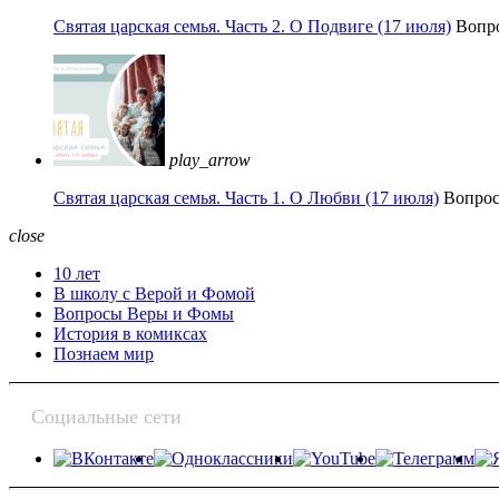
Святая царская семья. Часть 2. О Подвиге (17 июля)
Вопр
play_arrow
Святая царская семья. Часть 1. О Любви (17 июля)
Вопро
close
10 лет
В школу с Верой и Фомой
Вопросы Веры и Фомы
История в комиксах
Познаем мир
Социальные сети