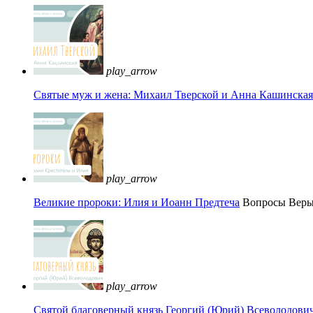
play_arrow
Святые муж и жена: Михаил Тверской и Анна Кашинская 
play_arrow
Великие пророки: Илия и Иоанн Предтеча
Вопросы Вер
play_arrow
Святой благоверный князь Георгий (Юрий) Всеволодови