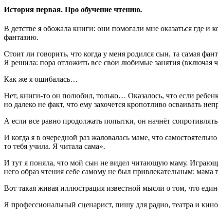
История первая. Про обучение чтению.
В детстве я обожала книги: они помогали мне оказаться где и 
фантазию.
Стоит ли говорить, что когда у меня родился сын, та самая фан
Я решила: пора отложить все свои любимые занятия (включая ч
Как же я ошибалась…
Нет, книги-то он полюбил, только… Оказалось, что если ребен
но далеко не факт, что ему захочется кропотливо осваивать неп
А если все равно продолжать попытки, он начнёт сопротивлять
И когда я в очередной раз жаловалась маме, что самостоятельн
то тебя учила. Я читала сама».
И тут я поняла, что мой сын не видел читающую маму. Играю
него образ чтения себе самому не был привлекательным: мама т
Вот такая живая иллюстрация известной мысли о том, что един
Я профессиональный сценарист, пишу для радио, театра и кино.