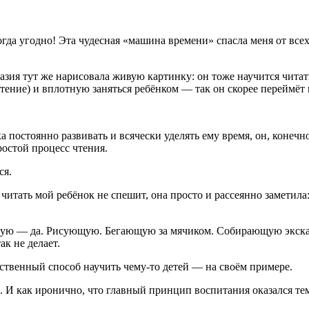
когда угодно! Эта чудесная «машина времени» спасла меня от все
тазия тут же нарисовала живую картинку: он тоже научится читать
тение) и вплотную заняться ребёнком — так он скорее переймёт
ка постоянно развивать и всячески уделять ему время, он, коне
ростой процесс чтения.
ся.
о читать мой ребёнок не спешит, она просто и рассеянно заметил
щую — да. Рисующую. Бегающую за мячиком. Собирающую экскав
ак не делает.
ственный способ научить чему-то детей — на своём примере.
 И как иронично, что главный принцип воспитания оказался тем 