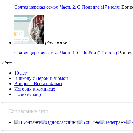
Святая царская семья. Часть 2. О Подвиге (17 июля)
Вопр
play_arrow
Святая царская семья. Часть 1. О Любви (17 июля)
Вопро
close
10 лет
В школу с Верой и Фомой
Вопросы Веры и Фомы
История в комиксах
Познаем мир
Социальные сети