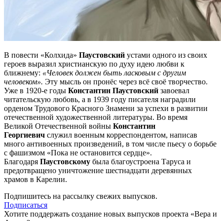
В повести «Колхида»
Паустовский
устами одного из своих
героев выразил христианскую по духу идею любви к
ближнему:
«Человек должен быть ласковым с другим
человеком».
Эту мысль он пронёс через всё своё творчество.
Уже в 1920-е годы
Константин Паустовский
завоевал
читательскую любовь, а в 1939 году писателя наградили
орденом Трудового Красного Знамени за успехи в развитии
отечественной художественной литературы. Во время
Великой Отечественной войны
Константин
Георгиевич
служил военным корреспондентом, написав
много антивоенных произведений, в том числе пьесу о борьбе
с фашизмом «Пока не остановится сердце».
Благодаря
Паустовскому
была благоустроена Таруса и
предотвращено уничтожение шестнадцати деревянных
храмов в Карелии.
Подпишитесь на рассылку свежих выпусков.
Подписаться
Хотите поддержать создание новых выпусков проекта «Вера и