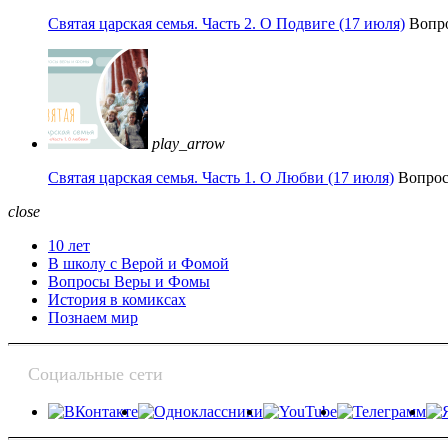
Святая царская семья. Часть 2. О Подвиге (17 июля)
Вопр
play_arrow
Святая царская семья. Часть 1. О Любви (17 июля)
Вопро
close
10 лет
В школу с Верой и Фомой
Вопросы Веры и Фомы
История в комиксах
Познаем мир
Социальные сети