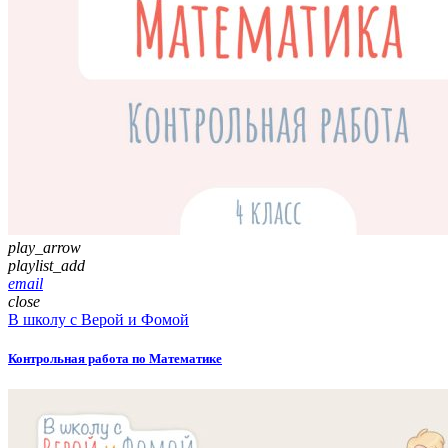
play_arrow
playlist_add
email
close
В школу с Верой и Фомой
Контрольная работа по Математике