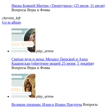
Икона Божией Матери «Троеручица» (25 июля, 11 июля)
Вопросы Веры и Фомы
chevron_left
Go to album
play_arrow
Святые муж и жена: Михаил Тверской и Анна
Кашинская (обретение мощей 25 июня, 5 декабря)
Вопросы Веры и Фомы
play_arrow
Великие пророки: Илия и Иоанн Предтеча
Вопросы