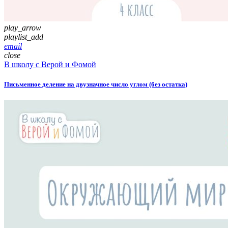
play_arrow
playlist_add
email
close
В школу с Верой и Фомой
Письменное деление на двузначное число углом (без остатка)