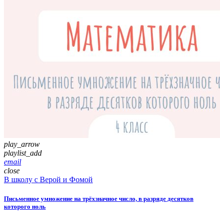
play_arrow
playlist_add
email
close
В школу с Верой и Фомой
Письменное умножение на трёхзначное число, в разряде десятков
которого ноль