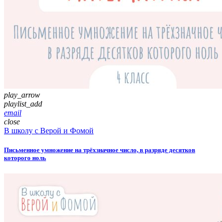
play_arrow
playlist_add
email
close
В школу с Верой и Фомой
Письменное умножение на трёхзначное число, в разряде десятков
которого ноль