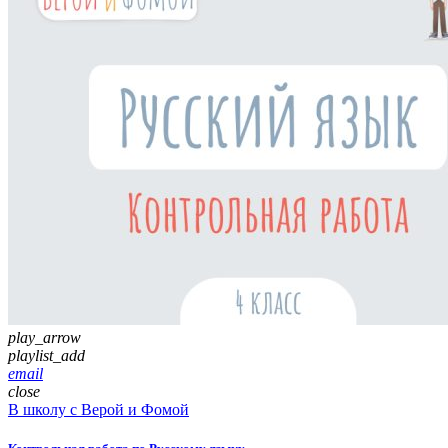
play_arrow
playlist_add
email
close
В школу с Верой и Фомой