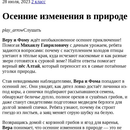
28 июля, 2023
2 класс
Осенние изменения в природе
play_arrow
Слушать
Веру и Фому
ждёт необыкновенное осеннее приключение!
Помогая
Михаилу Гавриловичу
с дачным урожаем, ребята
задаются вопросами: почему с наступлением холодов птицы
улетают в тёплые края, куда исчезают насекомые и как разные
звери готовятся к суровой зиме? Найти ответы помогает
верный
пёс Алтай
, который переносит их в самые потаённые
уголки природы.
Став невидимыми наблюдателями,
Вера и Фома
попадают в
осенний лес. Они увидят, как дятел ловко достаёт личинки из-
под коры, а синички подбирают рассыпавшиеся семена,
обнаружат беличье дупло, полное орехов и сушёных грибов, и
даже станут свидетелями подготовки медведем берлоги для
долгой зимней спячки. Ребята узнают, почему ёж строит
гнездо из листьев, а заяц меняет серую шубку на белую.
Возвращаясь домой с корзиной грибов и ягод для варенья,
Вера
понимает, что осенние изменения в природе — это не