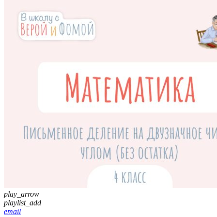
play_arrow
playlist_add
email