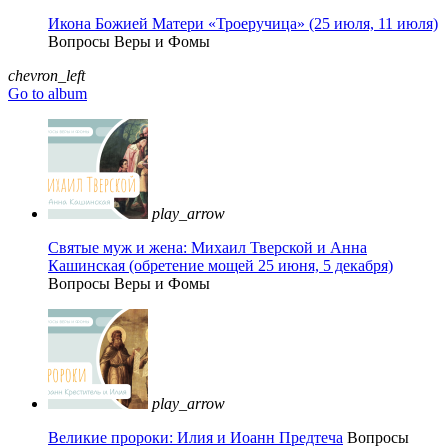
Икона Божией Матери «Троеручица» (25 июля, 11 июля)
Вопросы Веры и Фомы
chevron_left
Go to album
play_arrow
Святые муж и жена: Михаил Тверской и Анна
Кашинская (обретение мощей 25 июня, 5 декабря)
Вопросы Веры и Фомы
play_arrow
Великие пророки: Илия и Иоанн Предтеча
Вопросы