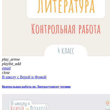
play_arrow
playlist_add
email
close
В школу с Верой и Фомой
Контрольная работа по Литературному чтению