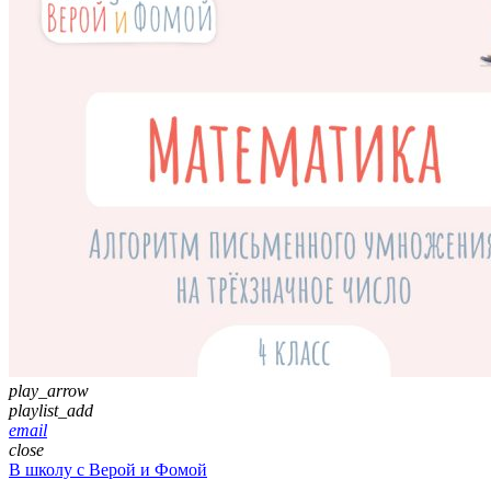
play_arrow
playlist_add
email
close
В школу с Верой и Фомой