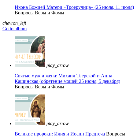
Икона Божией Матери «Троеручица» (25 июля, 11 июля)
Вопросы Веры и Фомы
chevron_left
Go to album
play_arrow
Святые муж и жена: Михаил Тверской и Анна
Кашинская (обретение мощей 25 июня, 5 декабря)
Вопросы Веры и Фомы
play_arrow
Великие пророки: Илия и Иоанн Предтеча
Вопросы