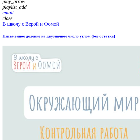
play_arrow
playlist_add
email
close
В школу с Верой и Фомой
Письменное деление на двузначное число углом (без остатка)