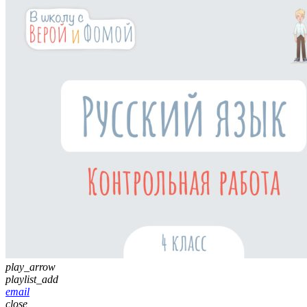
play_arrow
playlist_add
email
close