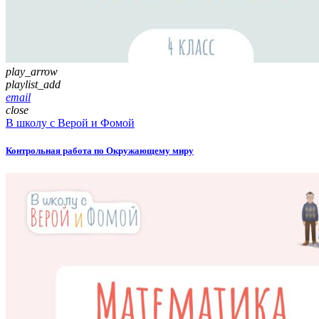
play_arrow
playlist_add
email
close
В школу с Верой и Фомой
Контрольная работа по Окружающему миру