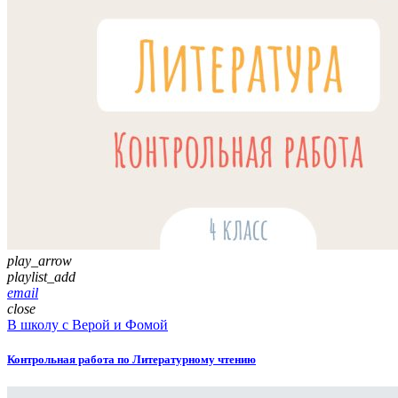
play_arrow
playlist_add
email
close
В школу с Верой и Фомой
Контрольная работа по Литературному чтению