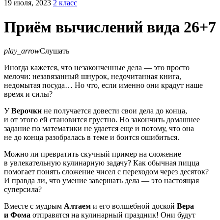
19 июля, 2023
2 класс
Приём вычислений вида 26+7
play_arrow
Слушать
Иногда кажется, что незаконченные дела — это просто
мелочи: незавязанный шнурок, недочитанная книга,
недомытая посуда… Но что, если именно они крадут наше
время и силы?
У
Верочки
не получается довести свои дела до конца,
и от этого ей становится грустно. Но закончить домашнее
задание по математики не удается еще и потому, что она
не до конца разобралась в теме и боится ошибиться.
Можно ли превратить скучный пример на сложение
в увлекательную кулинарную задачу? Как обычная пицца
помогает понять сложение чисел с переходом через десяток?
И правда ли, что умение завершать дела — это настоящая
суперсила?
Вместе с мудрым
Алтаем
и его волшебной доской
Вера
и Фома
отправятся на кулинарный праздник! Они будут