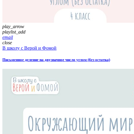
play_arrow
playlist_add
email
close
В школу с Верой и Фомой
Письменное деление на двузначное число углом (без остатка)