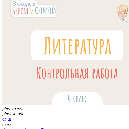
play_arrow
playlist_add
email
close