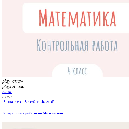
play_arrow
playlist_add
email
close
В школу с Верой и Фомой
Контрольная работа по Математике