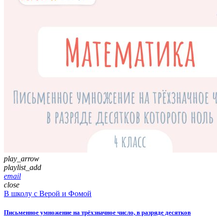
play_arrow
playlist_add
email
close
В школу с Верой и Фомой
Письменное умножение на трёхзначное число, в разряде десятков