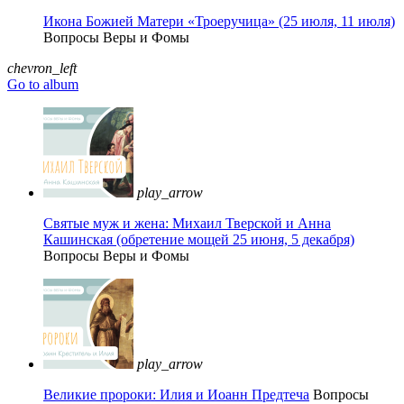
Икона Божией Матери «Троеручица» (25 июля, 11 июля)
Вопросы Веры и Фомы
chevron_left
Go to album
play_arrow
Святые муж и жена: Михаил Тверской и Анна
Кашинская (обретение мощей 25 июня, 5 декабря)
Вопросы Веры и Фомы
play_arrow
Великие пророки: Илия и Иоанн Предтеча
Вопросы