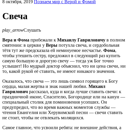
8 октября, 2019
Познаем мир с Верой и Фомой
Свеча
play_arrow
Слушать
Вера и Фома
прибежали к
Михаилу Гавриловичу
в полном
смятении: в церкви у
Веры
потухла свеча, и сердобольная
тётя тут же предсказала ей неминуемое несчастье.
Фома
,
чтобы утешить сестру, предложил в следующий раз купить
самую большую и дорогую свечу — тогда уж Бог точно
услышит! Но мудрый доктор объяснил, что ни цена свечи, ни
то, какой рукой её ставить, не имеют никакого значения.
Оказалось, что свеча — это лишь символ горящего к Богу
сердца, малая жертва и знак нашей любви.
Михаил
Гаврилович
рассказал, куда и когда лучше ставить свечи: к
праздничной иконе, Спасителю, Богородице или на канун —
специальный столик для поминовения усопших. Он
предупредил, что во время важных моментов службы —
чтения Евангелия или Херувимской песни — свечи ставить
не стоит, чтобы не отвлекать молящихся.
Самое главное, что усвоили ребята: не внешние действия, а