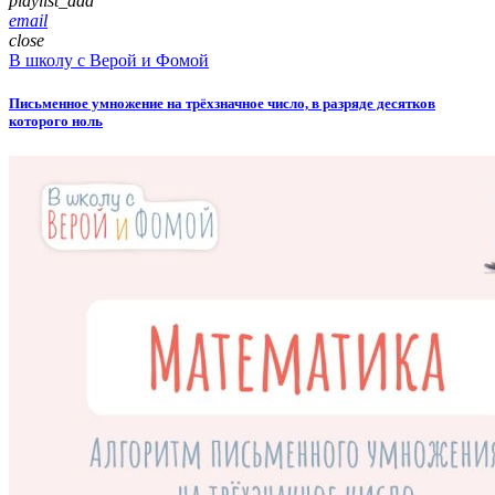
playlist_add
email
close
В школу с Верой и Фомой
Письменное умножение на трёхзначное число, в разряде десятков
которого ноль