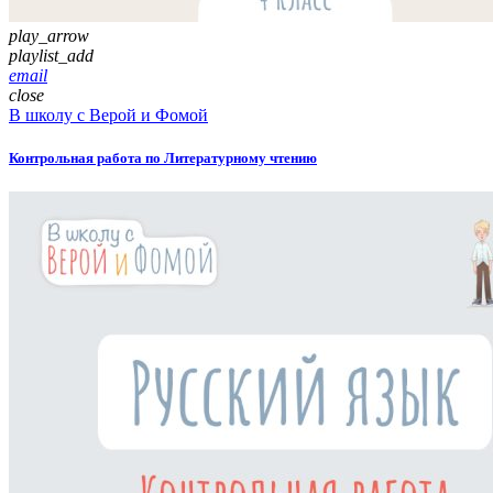
play_arrow
playlist_add
email
close
В школу с Верой и Фомой
Контрольная работа по Литературному чтению