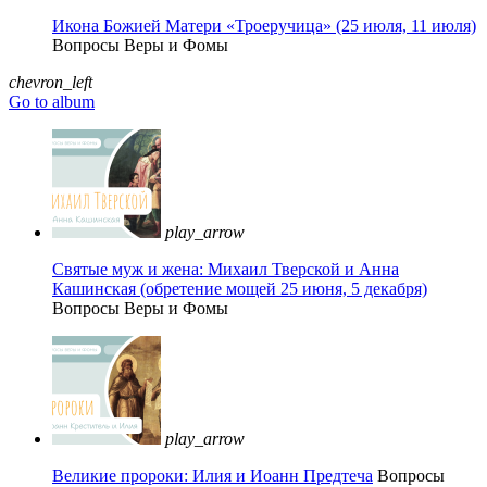
Икона Божией Матери «Троеручица» (25 июля, 11 июля)
Вопросы Веры и Фомы
chevron_left
Go to album
play_arrow
Святые муж и жена: Михаил Тверской и Анна
Кашинская (обретение мощей 25 июня, 5 декабря)
Вопросы Веры и Фомы
play_arrow
Великие пророки: Илия и Иоанн Предтеча
Вопросы