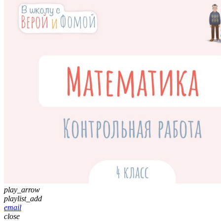
play_arrow
playlist_add
email
close