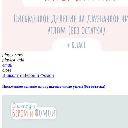
play_arrow
playlist_add
email
close
В школу с Верой и Фомой
Письменное деление на двузначное число углом (без остатка)