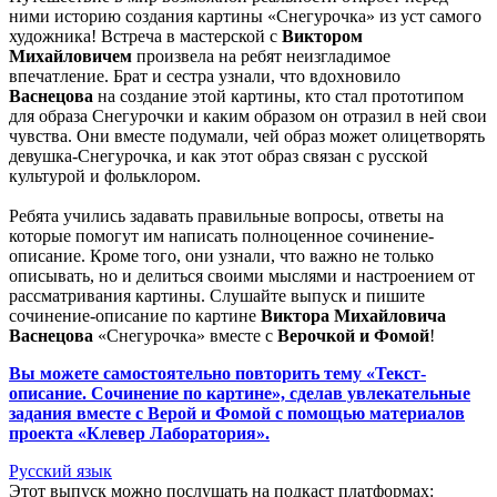
ними историю создания картины «Снегурочка» из уст самого
художника! Встреча в мастерской с
Виктором
Михайловичем
произвела на ребят неизгладимое
впечатление. Брат и сестра узнали, что вдохновило
Васнецова
на создание этой картины, кто стал прототипом
для образа Снегурочки и каким образом он отразил в ней свои
чувства. Они вместе подумали, чей образ может олицетворять
девушка-Снегурочка, и как этот образ связан с русской
культурой и фольклором.
Ребята учились задавать правильные вопросы, ответы на
которые помогут им написать полноценное сочинение-
описание. Кроме того, они узнали, что важно не только
описывать, но и делиться своими мыслями и настроением от
рассматривания картины. Слушайте выпуск и пишите
сочинение-описание по картине
Виктора Михайловича
Васнецова
«Снегурочка» вместе с
Верочкой и Фомой
!
Вы можете самостоятельно повторить тему «Текст-
описание. Сочинение по картине», сделав увлекательные
задания вместе с Верой и Фомой с помощью материалов
проекта «Клевер Лаборатория».
Русский язык
Этот выпуск можно послушать на подкаст платформах: