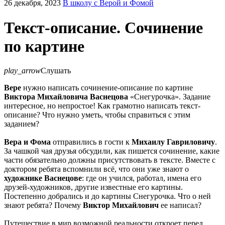
26 декабря, 2023
В школу с Верой и Фомой
Текст-описание. Сочинение
по картине
play_arrow
Слушать
Вере
нужно написать сочинение-описание по картине
Виктора Михайловича Васнецова
«Снегурочка». Задание
интересное, но непростое! Как грамотно написать текст-
описание? Что нужно уметь, чтобы справиться с этим
заданием?
Вера и Фома
отправились в гости к
Михаилу Гавриловичу
.
За чашкой чая друзья обсудили, как пишется сочинение, какие
части обязательно должны присутствовать в тексте. Вместе с
доктором ребята вспомнили всё, что они уже знают о
художнике Васнецове
: где он учился, работал, имена его
друзей-художников, другие известные его картины.
Постепенно добрались и до картины Снегурочка. Что о ней
знают ребята? Почему
Виктор Михайлович
ее написал?
Путешествие в мир возможной реальности откроет перед