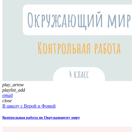
play_arrow
playlist_add
email
close
В школу с Верой и Фомой
Контрольная работа по Окружающему миру