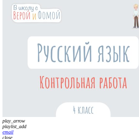
play_arrow
playlist_add
email
close