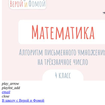
play_arrow
playlist_add
email
close
В школу с Верой и Фомой