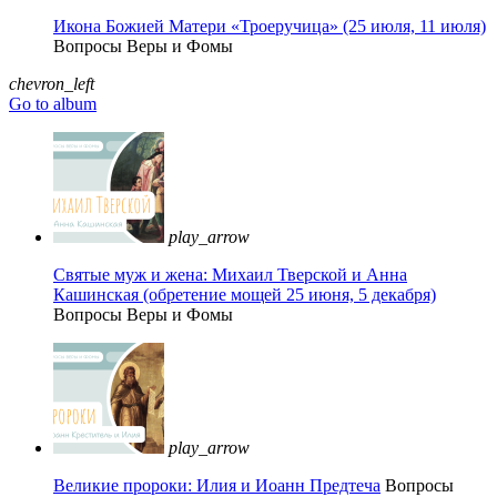
Икона Божией Матери «Троеручица» (25 июля, 11 июля)
Вопросы Веры и Фомы
chevron_left
Go to album
play_arrow
Святые муж и жена: Михаил Тверской и Анна
Кашинская (обретение мощей 25 июня, 5 декабря)
Вопросы Веры и Фомы
play_arrow
Великие пророки: Илия и Иоанн Предтеча
Вопросы