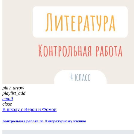
play_arrow
playlist_add
email
close
В школу с Верой и Фомой
Контрольная работа по Литературному чтению