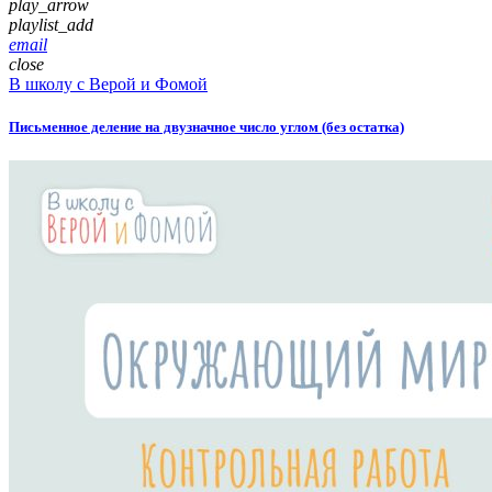
play_arrow
playlist_add
email
close
В школу с Верой и Фомой
Письменное деление на двузначное число углом (без остатка)