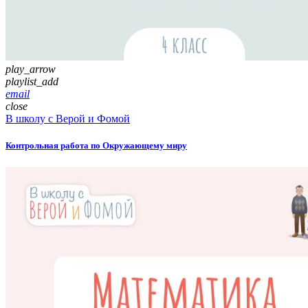
play_arrow
playlist_add
email
close
В школу с Верой и Фомой
Контрольная работа по Окружающему миру