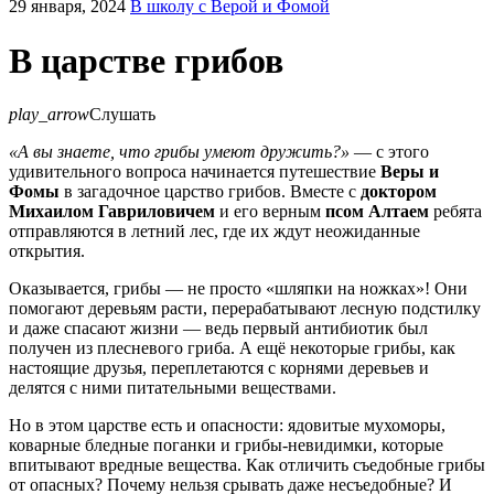
29 января, 2024
В школу с Верой и Фомой
В царстве грибов
play_arrow
Слушать
«А вы знаете, что грибы умеют дружить?»
— с этого
удивительного вопроса начинается путешествие
Веры и
Фомы
в загадочное царство грибов. Вместе с
доктором
Михаилом Гавриловичем
и его верным
псом Алтаем
ребята
отправляются в летний лес, где их ждут неожиданные
открытия.
Оказывается, грибы — не просто «шляпки на ножках»! Они
помогают деревьям расти, перерабатывают лесную подстилку
и даже спасают жизни — ведь первый антибиотик был
получен из плесневого гриба. А ещё некоторые грибы, как
настоящие друзья, переплетаются с корнями деревьев и
делятся с ними питательными веществами.
Но в этом царстве есть и опасности: ядовитые мухоморы,
коварные бледные поганки и грибы-невидимки, которые
впитывают вредные вещества. Как отличить съедобные грибы
от опасных? Почему нельзя срывать даже несъедобные? И