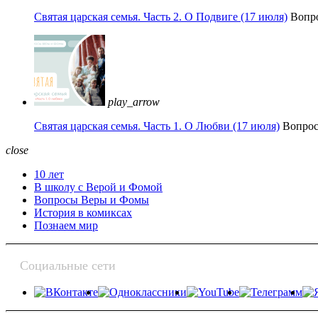
Святая царская семья. Часть 2. О Подвиге (17 июля)
Вопр
play_arrow
Святая царская семья. Часть 1. О Любви (17 июля)
Вопро
close
10 лет
В школу с Верой и Фомой
Вопросы Веры и Фомы
История в комиксах
Познаем мир
Социальные сети