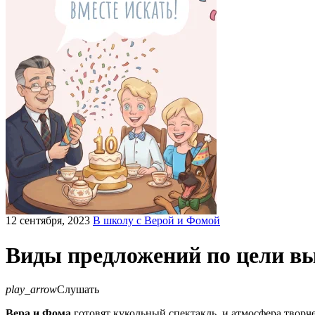
12 сентября, 2023
В школу с Верой и Фомой
Виды предложений по цели в
play_arrow
Слушать
Вера и Фома
готовят кукольный спектакль, и атмосфера творче