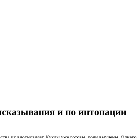
ысказывания и по интонации
ства их вдохновляет. Куклы уже готовы, роли выучены. Однако, 