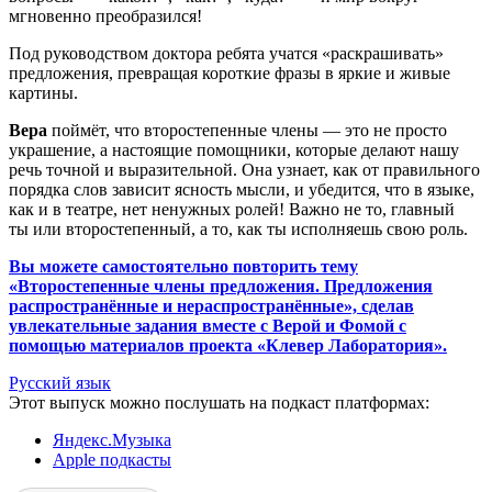
мгновенно преобразился!
Под руководством доктора ребята учатся «раскрашивать»
предложения, превращая короткие фразы в яркие и живые
картины.
Вера
поймёт, что второстепенные члены — это не просто
украшение, а настоящие помощники, которые делают нашу
речь точной и выразительной. Она узнает, как от правильного
порядка слов зависит ясность мысли, и убедится, что в языке,
как и в театре, нет ненужных ролей! Важно не то, главный
ты или второстепенный, а то, как ты исполняешь свою роль.
Вы можете самостоятельно повторить тему
«Второстепенные члены предложения. Предложения
распространённые и нераспространённые», сделав
увлекательные задания вместе с Верой и Фомой с
помощью материалов проекта «Клевер Лаборатория».
Русский язык
Этот выпуск можно послушать на подкаст платформах:
Яндекс.Музыка
Apple подкасты