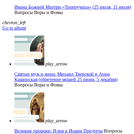
Икона Божией Матери «Троеручица» (25 июля, 11 июля)
Вопросы Веры и Фомы
chevron_left
Go to album
play_arrow
Святые муж и жена: Михаил Тверской и Анна
Кашинская (обретение мощей 25 июня, 5 декабря)
Вопросы Веры и Фомы
play_arrow
Великие пророки: Илия и Иоанн Предтеча
Вопросы