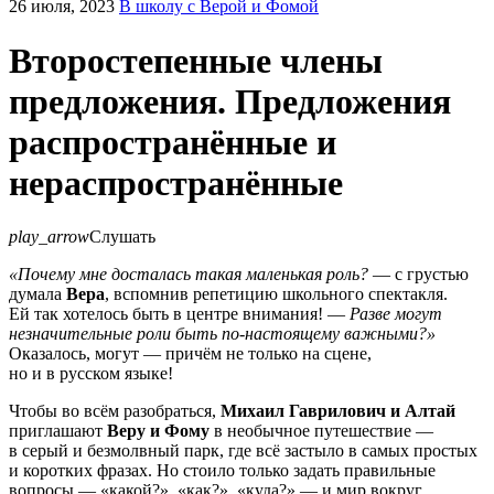
26 июля, 2023
В школу с Верой и Фомой
Второстепенные члены
предложения. Предложения
распространённые и
нераспространённые
play_arrow
Слушать
«Почему мне досталась такая маленькая роль?
— с грустью
думала
Вера
, вспомнив репетицию школьного спектакля.
Ей так хотелось быть в центре внимания! —
Разве могут
незначительные роли быть по-настоящему важными?»
Оказалось, могут — причём не только на сцене,
но и в русском языке!
Чтобы во всём разобраться,
Михаил Гаврилович и Алтай
приглашают
Веру и Фому
в необычное путешествие —
в серый и безмолвный парк, где всё застыло в самых простых
и коротких фразах. Но стоило только задать правильные
вопросы — «какой?», «как?», «куда?» — и мир вокруг