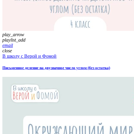
play_arrow
playlist_add
email
close
В школу с Верой и Фомой
Письменное деление на двузначное число углом (без остатка)