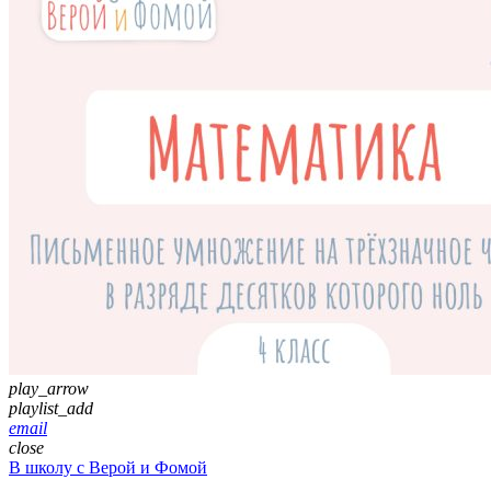
play_arrow
playlist_add
email
close
В школу с Верой и Фомой