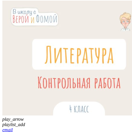
play_arrow
playlist_add
email