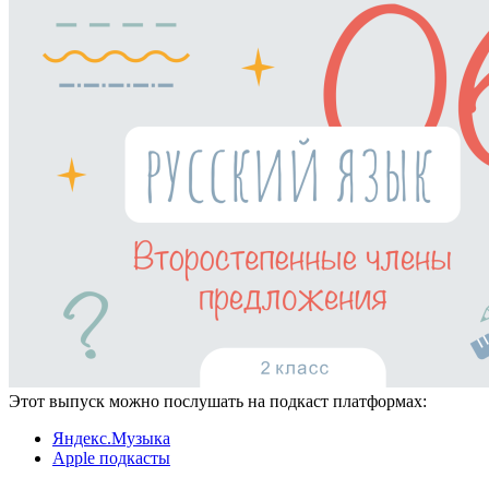
Этот выпуск можно послушать на подкаст платформах:
Яндекс.Музыка
Apple подкасты