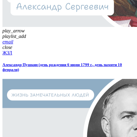
play_arrow
playlist_add
email
close
ЖЗЛ
Александр Пушкин (день рождения 6 июня 1799 г., день памяти 10
февраля)