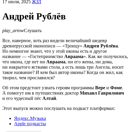
17 июля, 2025
ЖЗЛ
Андрей Рублёв
play_arrow
Слушать
Все, наверное, хоть раз видели величайший шедевр
древнерусской иконописи — «Троицу»
Андрея Рублёва
.
Но немногие знают, что у этой иконы есть и другое
название — «Гостеприимство
Авраама
». Как же получилось,
что икона, где нет ни
Авраама
, ни его жены, ни дома,
ни накрытого яствами стола, а есть лишь три Ангела, носит
такое название? И кем был автор иконы? Когда он жил, как
творил, чем прославился?
Об этом предстоит узнать героям программы
Вере
и
Фоме
.
А помогут им в путешествиях доктор
Михаил
Гаврилович
и его чудесный пёс
Алтай
.
Этот выпуск можно послушать на подкаст платформах:
Яндекс.Музыка
Apple подкасты