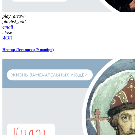
play_arrow
playlist_add
email
close
ЖЗЛ
Нестор Летописец (9 ноября)