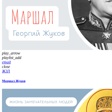
play_arrow
playlist_add
email
close
ЖЗЛ
Маршал Жуков