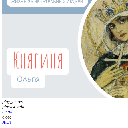
play_arrow
playlist_add
email
close
ЖЗЛ