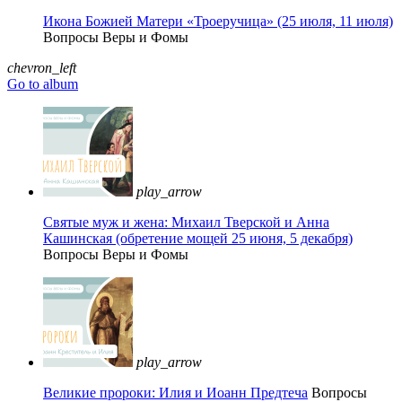
Икона Божией Матери «Троеручица» (25 июля, 11 июля)
Вопросы Веры и Фомы
chevron_left
Go to album
play_arrow
Святые муж и жена: Михаил Тверской и Анна
Кашинская (обретение мощей 25 июня, 5 декабря)
Вопросы Веры и Фомы
play_arrow
Великие пророки: Илия и Иоанн Предтеча
Вопросы