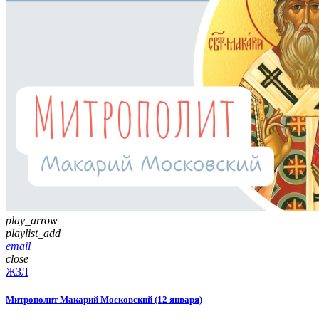
play_arrow
playlist_add
email
close
ЖЗЛ
Митрополит Макарий Московский (12 января)