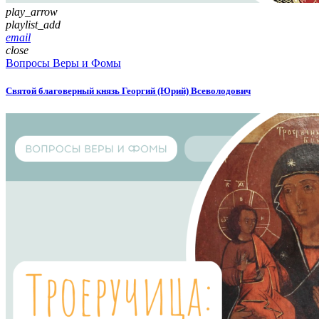
play_arrow
playlist_add
email
close
Вопросы Веры и Фомы
Святой благоверный князь Георгий (Юрий) Всеволодович