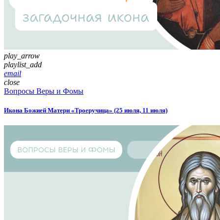
play_arrow
playlist_add
email
close
Вопросы Веры и Фомы
Икона Божией Матери «Троеручица» (25 июля, 11 июля)