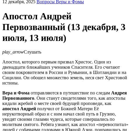
12 декабря, 2025
Вопросы Веры и Фомы
Апостол Андрей
Первозванный (13 декабря, 3
июля, 13 июля)
play_arrow
Слушать
Апостол, которого первым призвал Христос. Один из
двенадцати ближайших учеников Спасителя. Его считают
своим покровителем в России и Румынии, в Шотландии и на
Сицилии. Он обошел множество земель, неся свет Христовой
истины.
Вера и Фома
отправляются в путешествие по следам
Андрея
Первозванного
. Они станут свидетелями того, как апостолы
кидали жребий о месте своей будущей проповеди, как
апостол Андрей
получил от Божией Матери Её
нерукотворный образ и с ним начал свой путь в Грузию,
увидят своими глазами чудеса, которые совершались по
молитвам святого. Ребята узнают, как апостол «перевоспитал»
людей с собачьими головами в Южной Азии, понравились ли