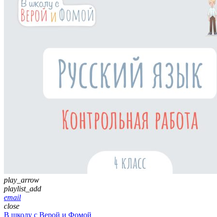
play_arrow
playlist_add
email
close
В школу с Верой и Фомой