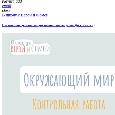
playlist_add
email
close
В школу с Верой и Фомой
Письменное деление на двузначное число углом (без остатка)