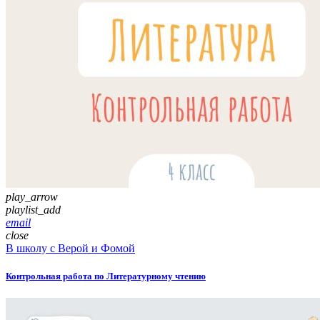
play_arrow
playlist_add
email
close
В школу с Верой и Фомой
Контрольная работа по Литературному чтению