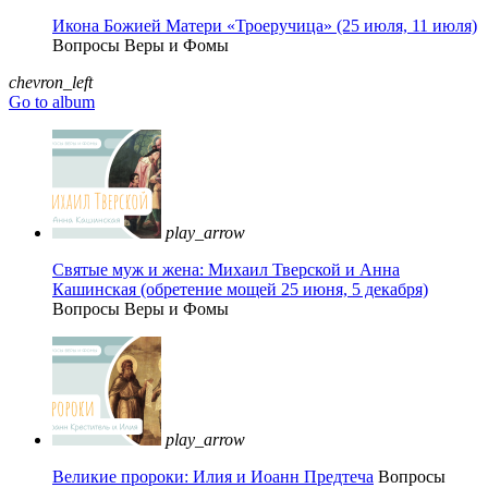
Икона Божией Матери «Троеручица» (25 июля, 11 июля)
Вопросы Веры и Фомы
chevron_left
Go to album
play_arrow
Святые муж и жена: Михаил Тверской и Анна
Кашинская (обретение мощей 25 июня, 5 декабря)
Вопросы Веры и Фомы
play_arrow
Великие пророки: Илия и Иоанн Предтеча
Вопросы