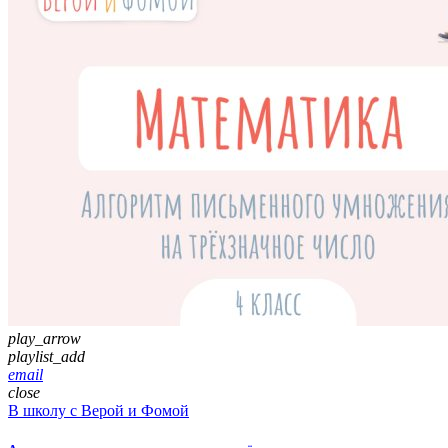
play_arrow
playlist_add
email
close
В школу с Верой и Фомой