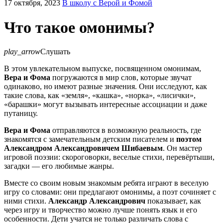
17 октября, 2023
В школу с Верой и Фомой
Что такое омонимы?
play_arrow
Слушать
В этом увлекательном выпуске, посвященном омонимам,
Вера и Фома
погружаются в мир слов, которые звучат
одинаково, но имеют разные значения. Они исследуют, как
такие слова, как «земля», «кашка», «норка», «лисички»,
«барашки» могут вызывать интересные ассоциации и даже
путаницу.
Вера и Фома
отправляются в возможную реальность, где
знакомятся с замечательным детским писателем и
поэтом
Александром Александровичем Шибаевым
. Он мастер
игровой поэзии: скороговорки, веселые стихи, перевёртыши,
загадки — его любимые жанры.
Вместе со своим новым знакомым ребята играют в веселую
игру со словами: они предлагают омонимы, а поэт сочиняет с
ними стихи.
Александр Александрович
показывает, как
через игру и творчество можно лучше понять язык и его
особенности. Дети учатся не только различать слова с