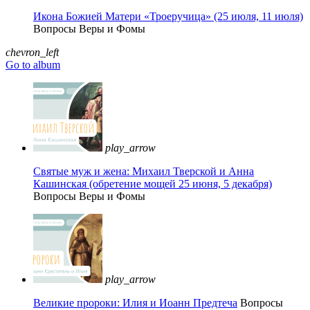
Икона Божией Матери «Троеручица» (25 июля, 11 июля)
Вопросы Веры и Фомы
chevron_left
Go to album
play_arrow
Святые муж и жена: Михаил Тверской и Анна
Кашинская (обретение мощей 25 июня, 5 декабря)
Вопросы Веры и Фомы
play_arrow
Великие пророки: Илия и Иоанн Предтеча
Вопросы