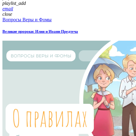
playlist_add
email
close
Вопросы Веры и Фомы
Великие пророки: Илия и Иоанн Предтеча