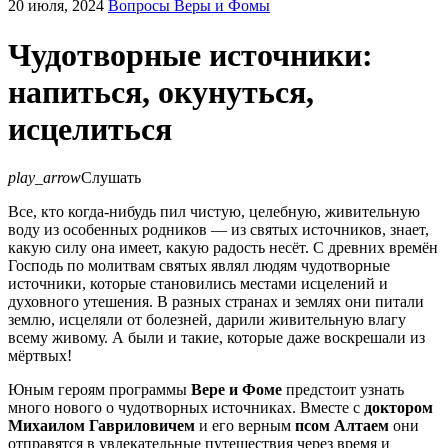
20 июля, 2024
Вопросы Веры и Фомы
Чудотворные источники:
напиться, окунуться,
исцелиться
play_arrow
Слушать
Все, кто когда-нибудь пил чистую, целебную, живительную
воду из особенных родников — из святых источников, знает,
какую силу она имеет, какую радость несёт. С древних времён
Господь по молитвам святых являл людям чудотворные
источники, которые становились местами исцелений и
духовного утешения. В разных странах и землях они питали
землю, исцеляли от болезней, дарили живительную влагу
всему живому. А были и такие, которые даже воскрешали из
мёртвых!
Юным героям программы
Вере и Фоме
предстоит узнать
много нового о чудотворных источниках. Вместе с
доктором
Михаилом Гавриловичем
и его верным
псом Алтаем
они
отправятся в увлекательные путешествия через время и