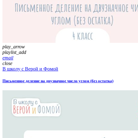
play_arrow
playlist_add
email
close
В школу с Верой и Фомой
Письменное деление на двузначное число углом (без остатка)