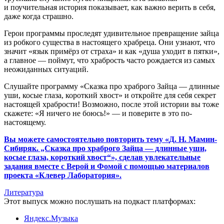
и поучительная история показывает, как важно верить в себя,
даже когда страшно.
Герои программы проследят удивительное превращение зайца
из робкого существа в настоящего храбреца. Они узнают, что
значит «язык примёрз от страха» и как «душа уходит в пятки»,
а главное — поймут, что храбрость часто рождается из самых
неожиданных ситуаций.
Слушайте программу «Сказка про храброго Зайца — длинные
уши, косые глаза, короткий хвост» и откройте для себя секрет
настоящей храбрости! Возможно, после этой истории вы тоже
скажете: «Я ничего не боюсь!» — и поверите в это по-
настоящему.
Вы можете самостоятельно повторить тему «
Д. Н. Мамин-
Сибиряк. „Сказка про храброго Зайца — длинные уши,
косые глаза, короткий хвост“
», сделав увлекательные
задания вместе с Верой и Фомой с помощью материалов
проекта «Клевер Лаборатория»
.
Литература
Этот выпуск можно послушать на подкаст платформах:
Яндекс.Музыка