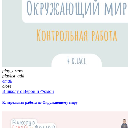
play_arrow
playlist_add
email
close
В школу с Верой и Фомой
Контрольная работа по Окружающему миру