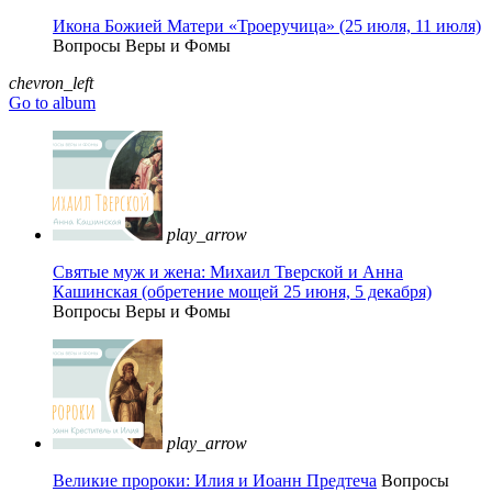
Икона Божией Матери «Троеручица» (25 июля, 11 июля)
Вопросы Веры и Фомы
chevron_left
Go to album
play_arrow
Святые муж и жена: Михаил Тверской и Анна
Кашинская (обретение мощей 25 июня, 5 декабря)
Вопросы Веры и Фомы
play_arrow
Великие пророки: Илия и Иоанн Предтеча
Вопросы