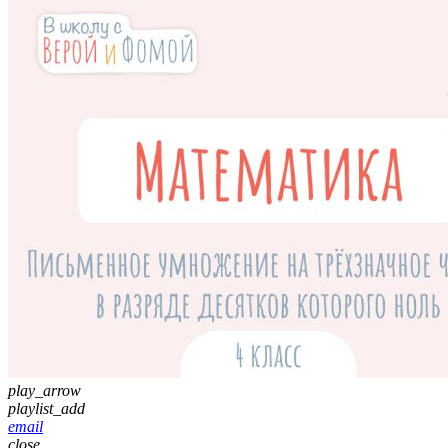
play_arrow
playlist_add
email
close