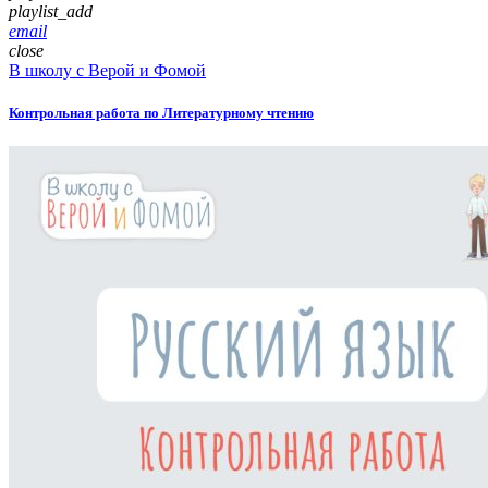
playlist_add
email
close
В школу с Верой и Фомой
Контрольная работа по Литературному чтению