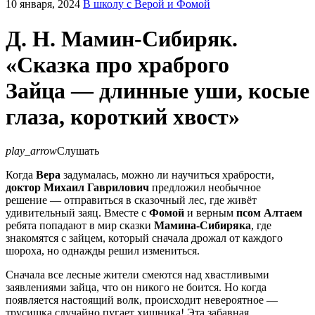
10 января, 2024
В школу с Верой и Фомой
Д. Н. Мамин-Сибиряк.
«Сказка про храброго
Зайца — длинные уши, косые
глаза, короткий хвост»
play_arrow
Слушать
Когда
Вера
задумалась, можно ли научиться храбрости,
доктор Михаил Гаврилович
предложил необычное
решение — отправиться в сказочный лес, где живёт
удивительный заяц. Вместе с
Фомой
и верным
псом Алтаем
ребята попадают в мир сказки
Мамина-Сибиряка
, где
знакомятся с зайцем, который сначала дрожал от каждого
шороха, но однажды решил измениться.
Сначала все лесные жители смеются над хвастливыми
заявлениями зайца, что он никого не боится. Но когда
появляется настоящий волк, происходит невероятное —
трусишка случайно пугает хищника! Эта забавная