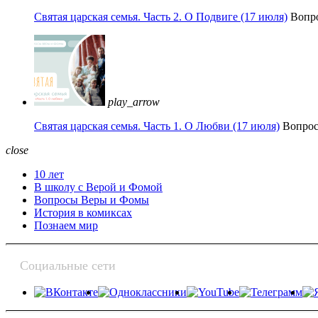
Святая царская семья. Часть 2. О Подвиге (17 июля)
Вопр
play_arrow
Святая царская семья. Часть 1. О Любви (17 июля)
Вопро
close
10 лет
В школу с Верой и Фомой
Вопросы Веры и Фомы
История в комиксах
Познаем мир
Социальные сети