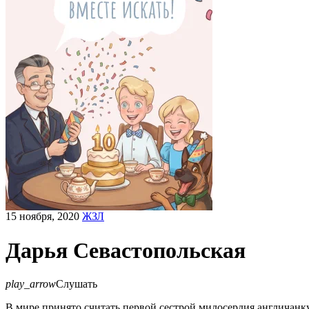
15 ноября, 2020
ЖЗЛ
Дарья Севастопольская
play_arrow
Слушать
В мире принято считать первой сестрой милосердия англичан