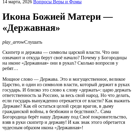
14 марта, 2026
Вопросы Веры и Фомы
Икона Божией Матери —
«Державная»
play_arrow
Слушать
Скипетр и держава — символы царской власти. Что они
означают и откуда берут своё начало? Почему у Богородицы
на иконе «Державная» они в руках? Сколько вопросов у
ребят…
Мощное слово — Держава. Это и могущественное, великое
Царство, и один из символов власти, который держит в руках
государь. И близко это слово к слову «держать»: царю держать
ответственность за Россию, за весь свой народ. Но что делать,
если государь вынужденно отрекается от власти? Как выжить
Державе? Как ей остаться целой среди врагов, в дыму
гражданской войны, в безбожии и бедствиях?.. Сама
Богородица берёт нашу Державу под Своё покровительство,
взяв в руки скипетр и державу! И как знак этого обретается
чудесным образом икона «Державная»!