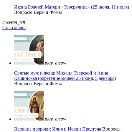
Икона Божией Матери «Троеручица» (25 июля, 11 июля)
Вопросы Веры и Фомы
chevron_left
Go to album
play_arrow
Святые муж и жена: Михаил Тверской и Анна
Кашинская (обретение мощей 25 июня, 5 декабря)
Вопросы Веры и Фомы
play_arrow
Великие пророки: Илия и Иоанн Предтеча
Вопросы