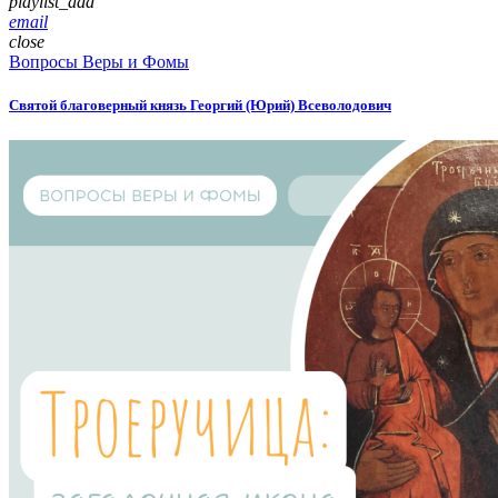
playlist_add
email
close
Вопросы Веры и Фомы
Святой благоверный князь Георгий (Юрий) Всеволодович