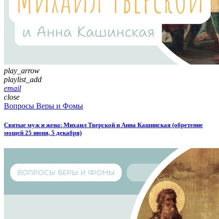
play_arrow
playlist_add
email
close
Вопросы Веры и Фомы
Святые муж и жена: Михаил Тверской и Анна Кашинская (обретение
мощей 25 июня, 5 декабря)