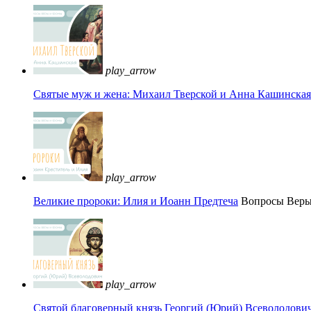
play_arrow
Святые муж и жена: Михаил Тверской и Анна Кашинская 
play_arrow
Великие пророки: Илия и Иоанн Предтеча
Вопросы Вер
play_arrow
Святой благоверный князь Георгий (Юрий) Всеволодови