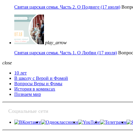
Святая царская семья. Часть 2. О Подвиге (17 июля)
Вопр
play_arrow
Святая царская семья. Часть 1. О Любви (17 июля)
Вопро
close
10 лет
В школу с Верой и Фомой
Вопросы Веры и Фомы
История в комиксах
Познаем мир
Социальные сети