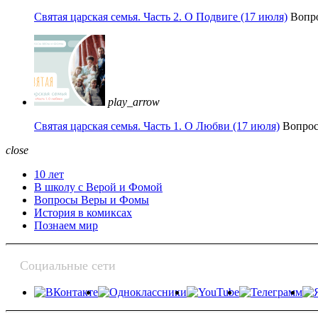
Святая царская семья. Часть 2. О Подвиге (17 июля)
Вопр
play_arrow
Святая царская семья. Часть 1. О Любви (17 июля)
Вопро
close
10 лет
В школу с Верой и Фомой
Вопросы Веры и Фомы
История в комиксах
Познаем мир
Социальные сети