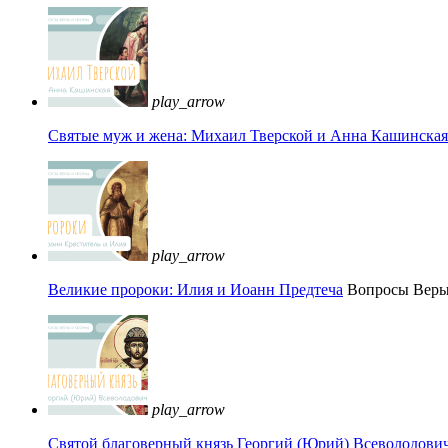
play_arrow
Святые муж и жена: Михаил Тверской и Анна Кашинская 
play_arrow
Великие пророки: Илия и Иоанн Предтеча
Вопросы Вер
play_arrow
Святой благоверный князь Георгий (Юрий) Всеволодови