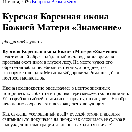
11 июня, 2026
Вопросы Веры и Фомы
Курская Коренная икона
Божией Матери «Знамение»
play_arrow
Слушать
Курская Коренная икона Божией Матери «Знамение»
—
чудотворный образ, найденный в стародавние времена
простым охотником в глухом лесу. На месте чудесного
обретения забил целебный источник, а позднее, по
распоряжению царя Михаила Фёдоровича Романова, был
построен монастырь.
Икона неоднократно оказывалась в центре значимых
исторических событий и прошла через множество испытаний.
Её разрубали саблей, пытались взорвать, похищали…Но образ
неизменно сохранялся и возвращался к верующим.
Как связаны «соловьиный край» русской земли и древняя
святыня? Кто покушался на икону, как сложилась её судьба в
вынужденной эмиграции и где она находится сейчас?