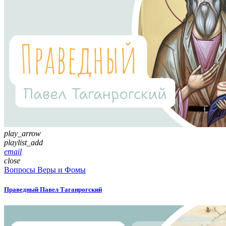
play_arrow
playlist_add
email
close
Вопросы Веры и Фомы
Праведный Павел Таганрогский