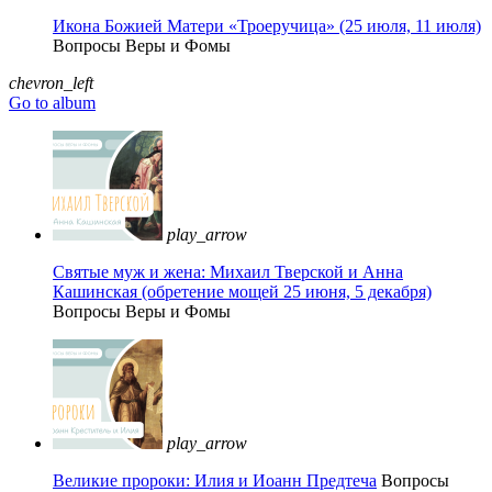
Икона Божией Матери «Троеручица» (25 июля, 11 июля)
Вопросы Веры и Фомы
chevron_left
Go to album
play_arrow
Святые муж и жена: Михаил Тверской и Анна
Кашинская (обретение мощей 25 июня, 5 декабря)
Вопросы Веры и Фомы
play_arrow
Великие пророки: Илия и Иоанн Предтеча
Вопросы