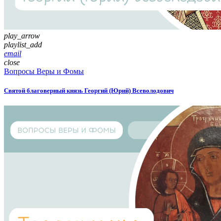
play_arrow
playlist_add
email
close
Вопросы Веры и Фомы
Святой благоверный князь Георгий (Юрий) Всеволодович