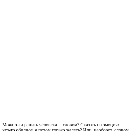
Можно ли ранить человека… словом? Сказать на эмоциях
что-то обидное, а потом горько жалеть? Или, наоборот, словом