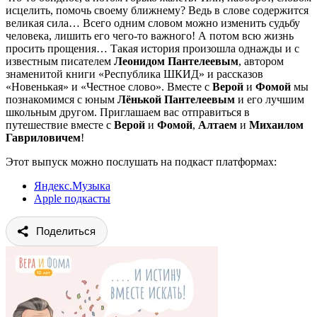
исцелить, помочь своему ближнему? Ведь в слове содержится
великая сила… Всего одним словом можно изменить судьбу
человека, лишить его чего-то важного! А потом всю жизнь
просить прощения… Такая история произошла однажды и с
известным писателем
Леонидом
Пантелеевым
, автором
знаменитой книги «Республика ШКИД» и рассказов
«Новенькая» и «Честное слово». Вместе с
Верой
и
Фомой
мы
познакомимся с юным
Лёнькой
Пантелеевым
и его лучшим
школьным другом. Приглашаем вас отправиться в
путешествие вместе с
Верой
и
Фомой
,
Алтаем
и
Михаилом
Гавриловичем
!
Этот выпуск можно послушать на подкаст платформах:
Яндекс.Музыка
Apple подкасты
Поделиться