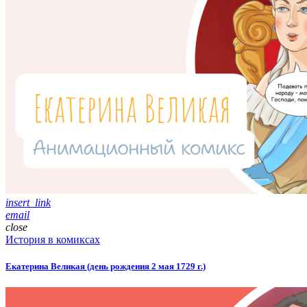
insert_link
email
close
История в комиксах
Екатерина Великая (день рождения 2 мая 1729 г.)