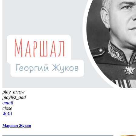
play_arrow
playlist_add
email
close
ЖЗЛ
Маршал Жуков