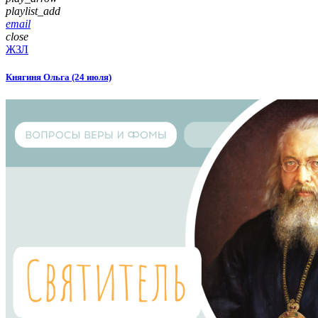
playlist_add
email
close
ЖЗЛ
Княгиня Ольга (24 июля)