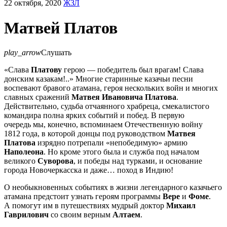
22 октября, 2020
ЖЗЛ
Матвей Платов
play_arrow
Слушать
«Слава
Платову
герою — победитель был врагам! Слава
донским казакам!..» Многие старинные казачьи песни
воспевают бравого атамана, героя нескольких войн и многих
славных сражений
Матвея Ивановича Платова
.
Действительно, судьба отчаянного храбреца, смекалистого
командира полна ярких событий и побед. В первую
очередь мы, конечно, вспоминаем Отечественную войну
1812 года, в которой донцы под руководством
Матвея
Платова
изрядно потрепали «непобедимую» армию
Наполеона
. Но кроме этого была и служба под началом
великого
Суворова
, и победы над турками, и основание
города Новочеркасска и даже… поход в Индию!
О необыкновенных событиях в жизни легендарного казачьего
атамана предстоит узнать героям программы
Вере
и
Фоме
.
А помогут им в путешествиях мудрый доктор
Михаил
Гаврилович
со своим верным
Алтаем
.