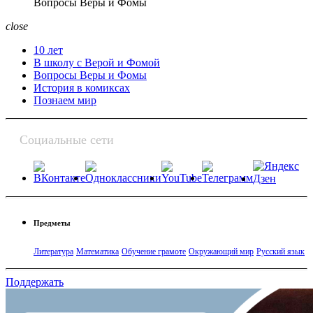
Вопросы Веры и Фомы
close
10 лет
В школу с Верой и Фомой
Вопросы Веры и Фомы
История в комиксах
Познаем мир
Социальные сети
Предметы
Литература
Математика
Обучение грамоте
Окружающий мир
Русский язык
Поддержать