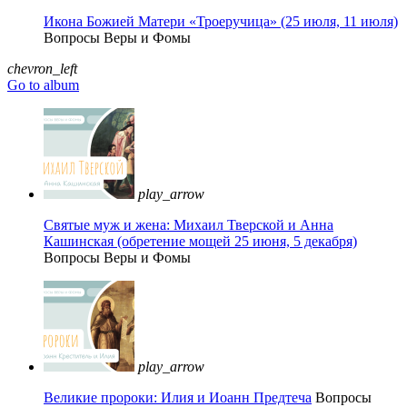
Икона Божией Матери «Троеручица» (25 июля, 11 июля)
Вопросы Веры и Фомы
chevron_left
Go to album
play_arrow
Святые муж и жена: Михаил Тверской и Анна
Кашинская (обретение мощей 25 июня, 5 декабря)
Вопросы Веры и Фомы
play_arrow
Великие пророки: Илия и Иоанн Предтеча
Вопросы