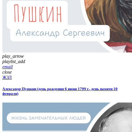
play_arrow
playlist_add
email
close
ЖЗЛ
Александр Пушкин (день рождения 6 июня 1799 г., день памяти 10
февраля)