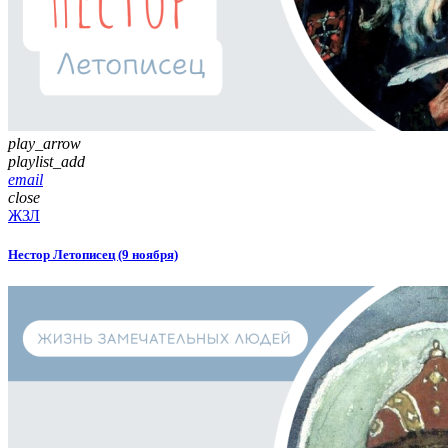
play_arrow
playlist_add
email
close
ЖЗЛ
Нестор Летописец (9 ноября)