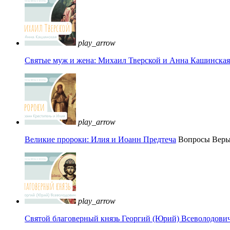
play_arrow
Святые муж и жена: Михаил Тверской и Анна Кашинская 
play_arrow
Великие пророки: Илия и Иоанн Предтеча
Вопросы Вер
play_arrow
Святой благоверный князь Георгий (Юрий) Всеволодови