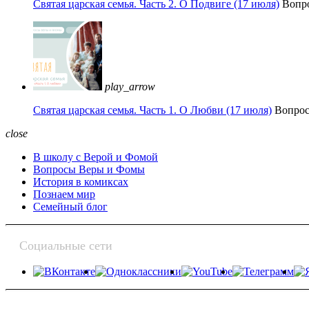
Святая царская семья. Часть 2. О Подвиге (17 июля)
Вопр
play_arrow
Святая царская семья. Часть 1. О Любви (17 июля)
Вопро
close
В школу с Верой и Фомой
Вопросы Веры и Фомы
История в комиксах
Познаем мир
Семейный блог
Социальные сети