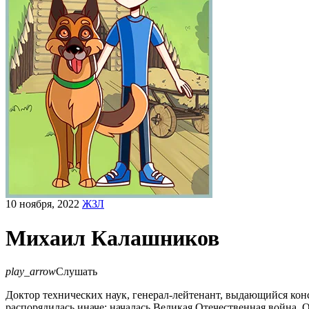
10 ноября, 2022
ЖЗЛ
Михаил Калашников
play_arrow
Слушать
Доктор технических наук, генерал-лейтенант, выдающийся кон
распорядилась иначе: началась Великая Отечественная война. 