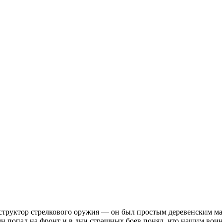
структор стрелкового оружия — он был простым деревенским ма
Он попал на фронт и в дни страшных боев понял, что нашим воин