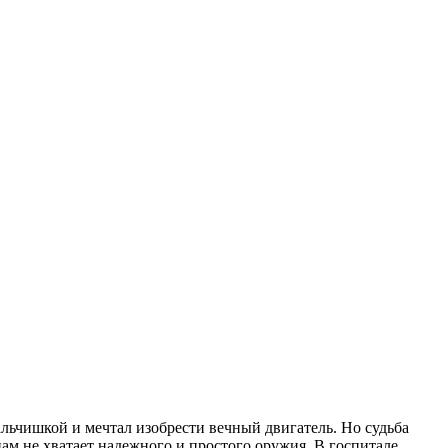
льчишкой и мечтал изобрести вечный двигатель. Но судьба
ам не хватает надежного и простого оружия. В госпитале