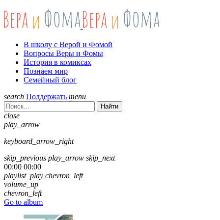
В школу с Верой и Фомой
Вопросы Веры и Фомы
История в комиксах
Познаем мир
Семейный блог
search
Поддержать
menu
Найти
close
play_arrow
keyboard_arrow_right
skip_previous
play_arrow
skip_next
00:00
00:00
playlist_play
chevron_left
volume_up
chevron_left
Go to album