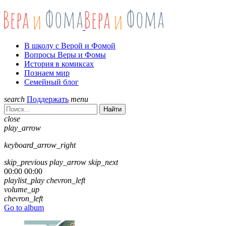
В школу с Верой и Фомой
Вопросы Веры и Фомы
История в комиксах
Познаем мир
Семейный блог
search
Поддержать
menu
Найти
close
play_arrow
keyboard_arrow_right
skip_previous
play_arrow
skip_next
00:00
00:00
playlist_play
chevron_left
volume_up
chevron_left
Go to album