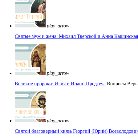
play_arrow
Святые муж и жена: Михаил Тверской и Анна Кашинская 
play_arrow
Великие пророки: Илия и Иоанн Предтеча
Вопросы Вер
play_arrow
Святой благоверный князь Георгий (Юрий) Всеволодови