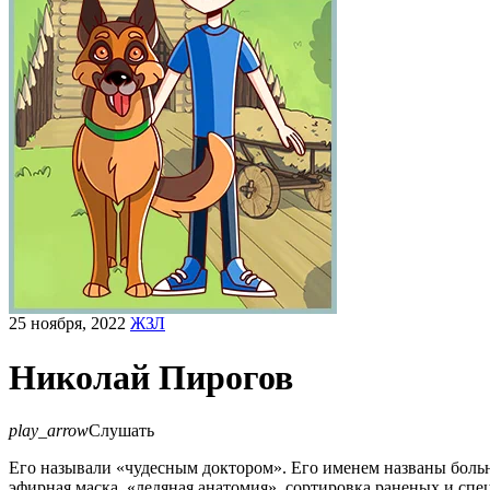
25 ноября, 2022
ЖЗЛ
Николай Пирогов
play_arrow
Слушать
Его называли «чудесным доктором». Его именем названы больн
эфирная маска, «ледяная анатомия», сортировка раненых и сп