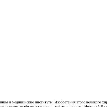
ицы и медицинские институты. Изобретения этого великого хиру
ециализация сестёр милосердия — всё это придумал
Николай Ива