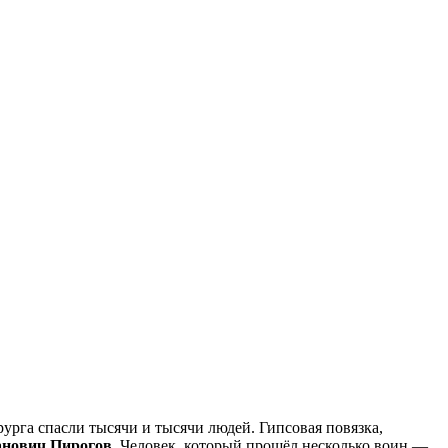
рга спасли тысячи и тысячи людей. Гипсовая повязка,
нович Пирогов
. Человек, который прошёл несколько воин —