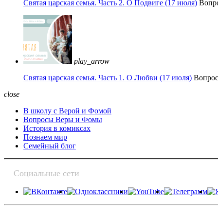
Святая царская семья. Часть 2. О Подвиге (17 июля)
Вопр
play_arrow
Святая царская семья. Часть 1. О Любви (17 июля)
Вопро
close
В школу с Верой и Фомой
Вопросы Веры и Фомы
История в комиксах
Познаем мир
Семейный блог
Социальные сети