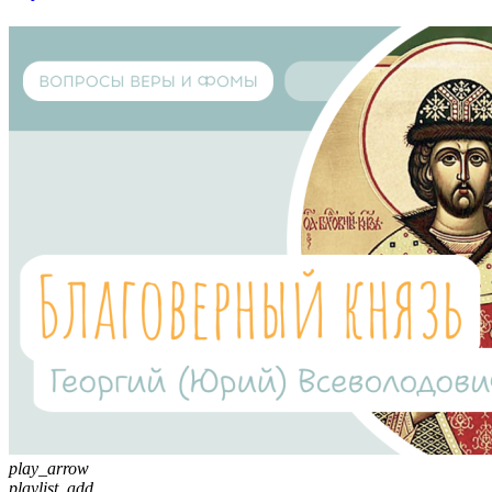
play_arrow
playlist_add