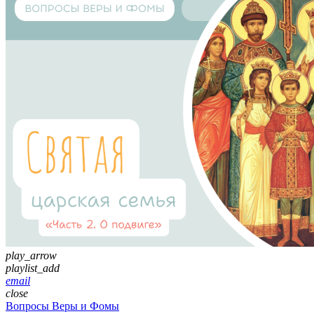
play_arrow
playlist_add
email
close
Вопросы Веры и Фомы