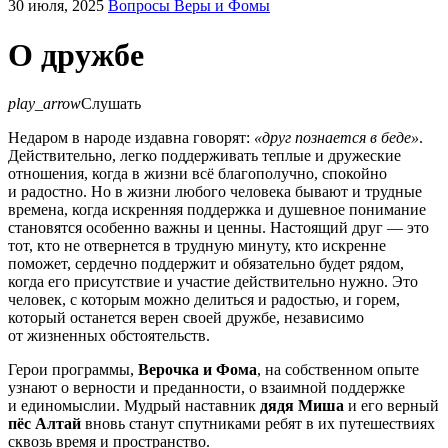
30 июля, 2025
Вопросы Веры и Фомы
О дружбе
play_arrow
Слушать
Недаром в народе издавна говорят:
«друг познается в беде»
.
Действительно, легко поддерживать теплые и дружеские
отношения, когда в жизни всё благополучно, спокойно
и радостно. Но в жизни любого человека бывают и трудные
времена, когда искренняя поддержка и душевное понимание
становятся особенно важны и ценны. Настоящий друг — это
тот, кто не отвернется в трудную минуту, кто искренне
поможет, сердечно поддержит и обязательно будет рядом,
когда его присутствие и участие действительно нужно. Это
человек, с которым можно делиться и радостью, и горем,
который останется верен своей дружбе, независимо
от жизненных обстоятельств.
Герои программы,
Верочка и Фома
, на собственном опыте
узнают о верности и преданности, о взаимной поддержке
и единомыслии. Мудрый наставник
дядя Миша
и его верный
пёс Алтай
вновь станут спутниками ребят в их путешествиях
сквозь время и пространство.