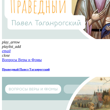
play_arrow
playlist_add
email
close
Вопросы Веры и Фомы
Праведный Павел Таганрогский