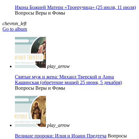
Икона Божией Матери «Троеручица» (25 июля, 11 июля)
Вопросы Веры и Фомы
chevron_left
Go to album
play_arrow
Святые муж и жена: Михаил Тверской и Анна
Кашинская (обретение мощей 25 июня, 5 декабря)
Вопросы Веры и Фомы
play_arrow
Великие пророки: Илия и Иоанн Предтеча
Вопросы