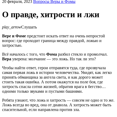
20 февраля, 2023
Вопросы Веры и Фомы
О правде, хитрости и лжи
play_arrow
Слушать
Вере и Фоме
предстоит искать ответ на очень непростой
вопрос: где проходит граница между правдой, ложью и
хитростью.
Всё началось с того, что
Фома
разбил стекло и промолчал.
Вера
уверена: молчание — это ложь. Но так ли это?
Чтобы найти ответ, герои отправятся туда, где прозвучала
самая первая ложь в истории человечества. Увидят, как легко
принять обманщика за ангела света, и как дорого может
стоить такая ошибка. А потом окажутся на поле боя, где
хитрость спасла сотни жизней, обратив врага в бегство…
одними только звуками и пустыми башнями.
Ребята узнают, что ложь и хитрость — совсем не одно и то же.
Ложь всегда во вред, она от диавола. А хитрость может быть
спасительной, если направлена против зла.