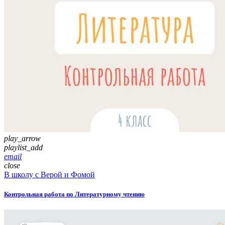
play_arrow
playlist_add
email
close
В школу с Верой и Фомой
Контрольная работа по Литературному чтению