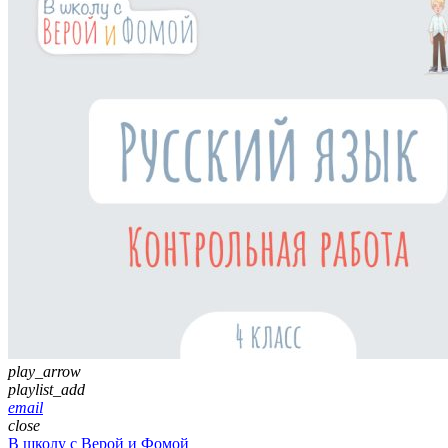
play_arrow
playlist_add
email
close
В школу с Верой и Фомой