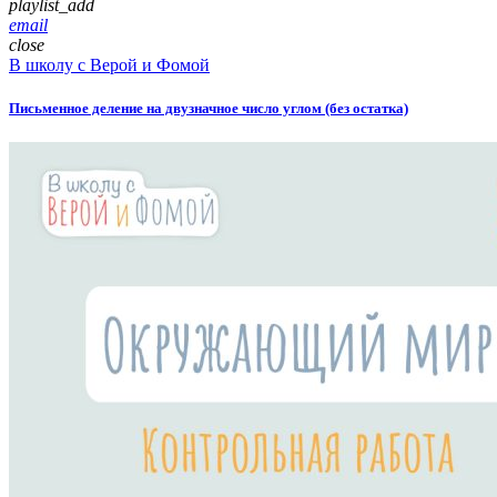
playlist_add
email
close
В школу с Верой и Фомой
Письменное деление на двузначное число углом (без остатка)