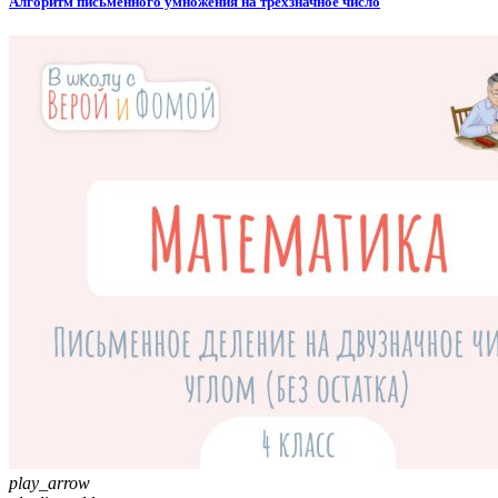
Алгоритм письменного умножения на трёхзначное число
play_arrow