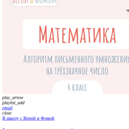
play_arrow
playlist_add
email
close
В школу с Верой и Фомой