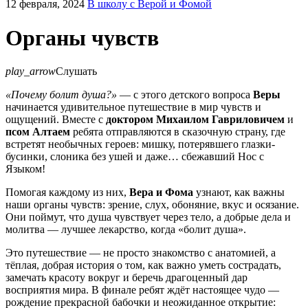
12 февраля, 2024
В школу с Верой и Фомой
Органы чувств
play_arrow
Слушать
«Почему болит душа?»
— с этого детского вопроса
Веры
начинается удивительное путешествие в мир чувств и
ощущений. Вместе с
доктором Михаилом Гавриловичем
и
псом Алтаем
ребята отправляются в сказочную страну, где
встретят необычных героев: мишку, потерявшего глазки-
бусинки, слоника без ушей и даже… сбежавший Нос с
Языком!
Помогая каждому из них,
Вера и Фома
узнают, как важны
наши органы чувств: зрение, слух, обоняние, вкус и осязание.
Они поймут, что душа чувствует через тело, а добрые дела и
молитва — лучшее лекарство, когда «болит душа».
Это путешествие — не просто знакомство с анатомией, а
тёплая, добрая история о том, как важно уметь сострадать,
замечать красоту вокруг и беречь драгоценный дар
восприятия мира. В финале ребят ждёт настоящее чудо —
рождение прекрасной бабочки и неожиданное открытие: