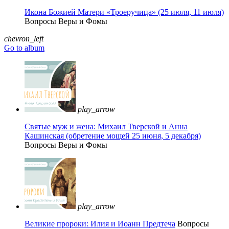
Икона Божией Матери «Троеручица» (25 июля, 11 июля)
Вопросы Веры и Фомы
chevron_left
Go to album
play_arrow
Святые муж и жена: Михаил Тверской и Анна
Кашинская (обретение мощей 25 июня, 5 декабря)
Вопросы Веры и Фомы
play_arrow
Великие пророки: Илия и Иоанн Предтеча
Вопросы