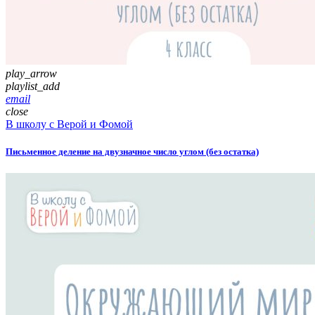
play_arrow
playlist_add
email
close
В школу с Верой и Фомой
Письменное деление на двузначное число углом (без остатка)