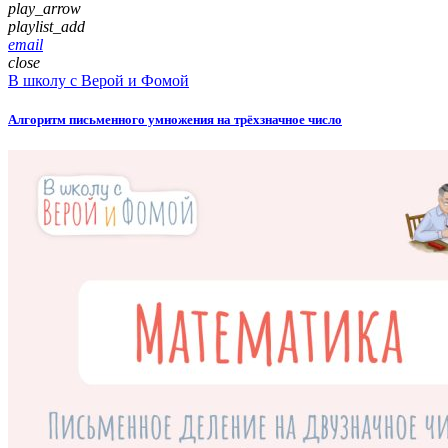
play_arrow
playlist_add
email
close
В школу с Верой и Фомой
Алгоритм письменного умножения на трёхзначное число