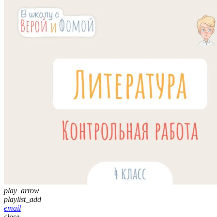
play_arrow
playlist_add
email
close