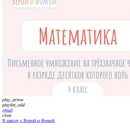
play_arrow
playlist_add
email
close
В школу с Верой и Фомой