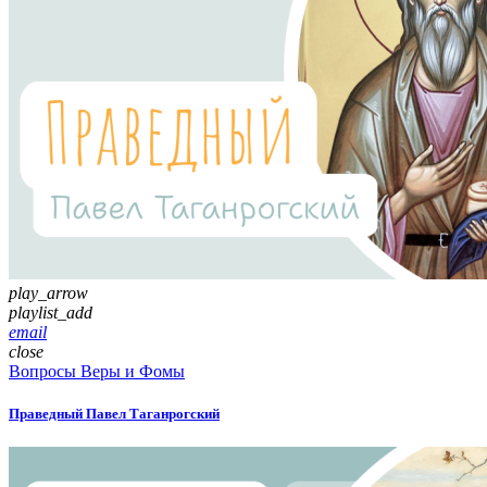
play_arrow
playlist_add
email
close
Вопросы Веры и Фомы
Праведный Павел Таганрогский