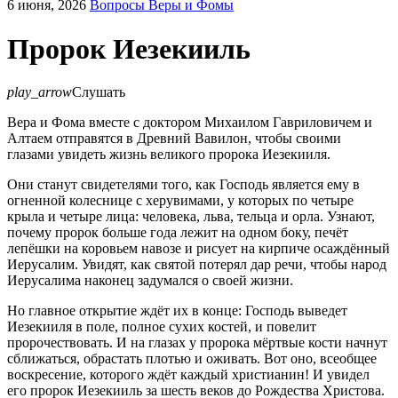
6 июня, 2026
Вопросы Веры и Фомы
Пророк Иезекииль
play_arrow
Слушать
Вера и Фома вместе с доктором Михаилом Гавриловичем и
Алтаем отправятся в Древний Вавилон, чтобы своими
глазами увидеть жизнь великого пророка Иезекииля.
Они станут свидетелями того, как Господь является ему в
огненной колеснице с херувимами, у которых по четыре
крыла и четыре лица: человека, льва, тельца и орла. Узнают,
почему пророк больше года лежит на одном боку, печёт
лепёшки на коровьем навозе и рисует на кирпиче осаждённый
Иерусалим. Увидят, как святой потерял дар речи, чтобы народ
Иерусалима наконец задумался о своей жизни.
Но главное открытие ждёт их в конце: Господь выведет
Иезекииля в поле, полное сухих костей, и повелит
пророчествовать. И на глазах у пророка мёртвые кости начнут
сближаться, обрастать плотью и оживать. Вот оно, всеобщее
воскресение, которого ждёт каждый христианин! И увидел
его пророк Иезекииль за шесть веков до Рождества Христова.