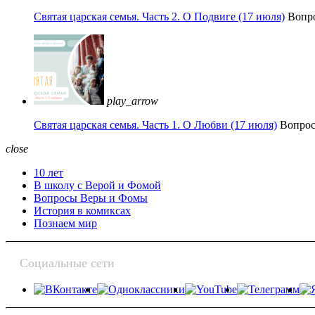
Святая царская семья. Часть 2. О Подвиге (17 июля)
Вопр
play_arrow
Святая царская семья. Часть 1. О Любви (17 июля)
Вопро
close
10 лет
В школу с Верой и Фомой
Вопросы Веры и Фомы
История в комиксах
Познаем мир
Социальные сети