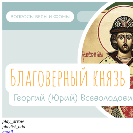
play_arrow
playlist_add
email