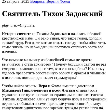
25 августа, 2025
Вопросы Веры и Фомы
Святитель Тихон Задонский
play_arrow
Слушать
История
святителя Тихона Задонского
началась в бедной
крестьянской избе. Он рано узнал, что такое голод, холод и
тяжкий труд. Его даже хотели отдать соседу, чтобы облегчить
семье жизнь, но неожиданный поступок старшего брата всё
изменил.
Что помогло мальчику из беднейшей семьи не просто
выучиться, а стать архиереем? Почему будущий святой не раз
смиренно кланялся в ноги тем, кто его оскорблял? И как ему
удалось превратить собственную борьбу с мраком и унынием
в источник помощи для тысяч страждущих?
Чтобы найти ответы,
Вера и Фома
вместе с
доктором
Михаилом Гавриловичем и псом Алтаем
отправятся в
удивительное путешествие по страницам жизни
святителя
Тихона Задонского
. Они увидят бедную избу в новгородской
деревне, побывают в семинарии, где учился святой, станут
свидетелями удивительного жребия, трижды указавшего на