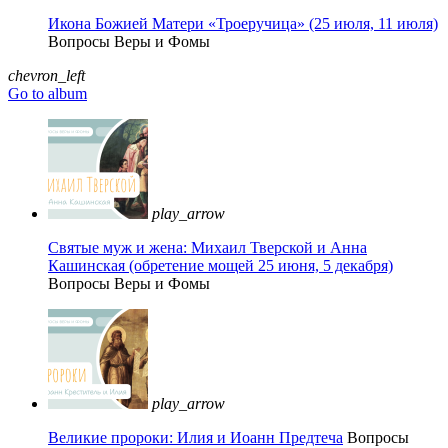
Икона Божией Матери «Троеручица» (25 июля, 11 июля)
Вопросы Веры и Фомы
chevron_left
Go to album
play_arrow
Святые муж и жена: Михаил Тверской и Анна
Кашинская (обретение мощей 25 июня, 5 декабря)
Вопросы Веры и Фомы
play_arrow
Великие пророки: Илия и Иоанн Предтеча
Вопросы