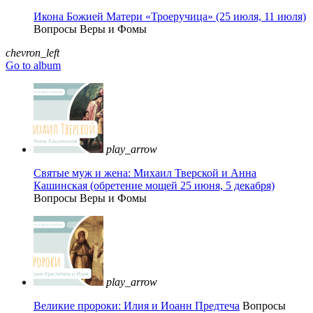
Икона Божией Матери «Троеручица» (25 июля, 11 июля)
Вопросы Веры и Фомы
chevron_left
Go to album
play_arrow
Святые муж и жена: Михаил Тверской и Анна
Кашинская (обретение мощей 25 июня, 5 декабря)
Вопросы Веры и Фомы
play_arrow
Великие пророки: Илия и Иоанн Предтеча
Вопросы