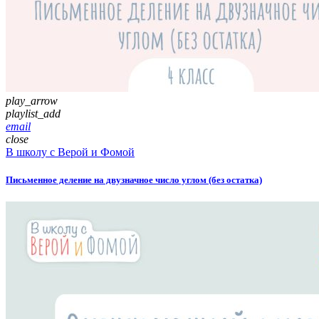
play_arrow
playlist_add
email
close
В школу с Верой и Фомой
Письменное деление на двузначное число углом (без остатка)