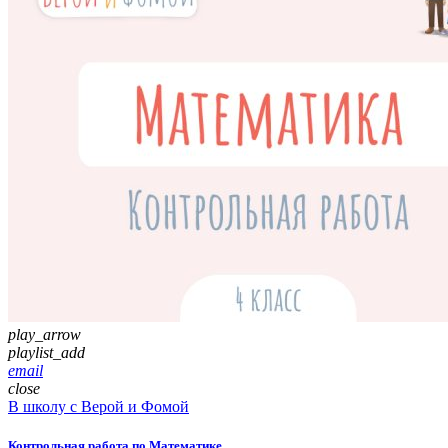
play_arrow
playlist_add
email
close
В школу с Верой и Фомой
Контрольная работа по Математике