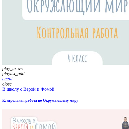
play_arrow
playlist_add
email
close
В школу с Верой и Фомой
Контрольная работа по Окружающему миру