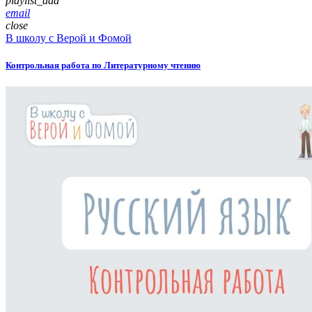
playlist_add
email
close
В школу с Верой и Фомой
Контрольная работа по Литературному чтению