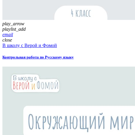
play_arrow
playlist_add
email
close
В школу с Верой и Фомой
Контрольная работа по Русскому языку