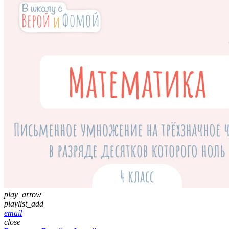
play_arrow
playlist_add
email
close