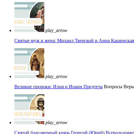
play_arrow
Святые муж и жена: Михаил Тверской и Анна Кашинская 
play_arrow
Великие пророки: Илия и Иоанн Предтеча
Вопросы Вер
play_arrow
Святой благоверный князь Георгий (Юрий) Всеволодови