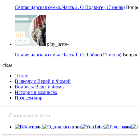
Святая царская семья. Часть 2. О Подвиге (17 июля)
Вопр
play_arrow
Святая царская семья. Часть 1. О Любви (17 июля)
Вопро
close
10 лет
В школу с Верой и Фомой
Вопросы Веры и Фомы
История в комиксах
Познаем мир
Социальные сети