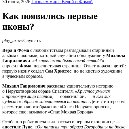
30 июня, 2026
Познаем мир с Верой и Фомой
Как появились первые
иконы?
play_arrow
Слушать
Вера и Фома
с любопытством разглядывали старинный
альбом с иконами, который случайно обнаружили у
Михаила
Гавриловича
.
«А какая икона была самой первой?»
—
спросил
Фома
, перелистывая страницы. Ответ поразил детей:
первую икону создал Сам
Христос
, но не кистью художника,
а чудесным образом.
Михаил Гаврилович
рассказал удивительную историю
о Нерукотворном образе Спасителя.
«Христос умылся
и промокнул лицо платом,
— объяснил он, —
и Его лик
чудесным образом запечатлелся на ткани»
. Дети с интересом
рассматривали изображение «Спаса Нерукотворного»,
которое еще называют «Спас Мокрая Борода».
Особенно ребят впечатлил рассказ о первом иконописце —
апостоле Луке
.
«Он написал три образа Богородицы на доске