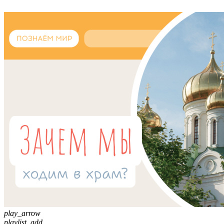
play_arrow
playlist_add