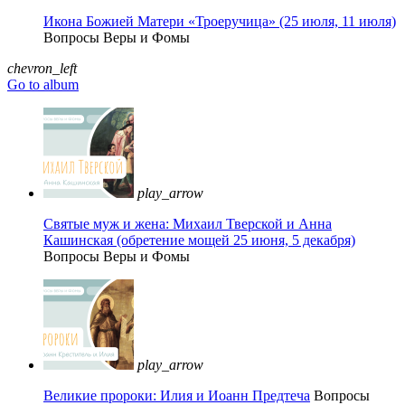
Икона Божией Матери «Троеручица» (25 июля, 11 июля)
Вопросы Веры и Фомы
chevron_left
Go to album
play_arrow
Святые муж и жена: Михаил Тверской и Анна
Кашинская (обретение мощей 25 июня, 5 декабря)
Вопросы Веры и Фомы
play_arrow
Великие пророки: Илия и Иоанн Предтеча
Вопросы