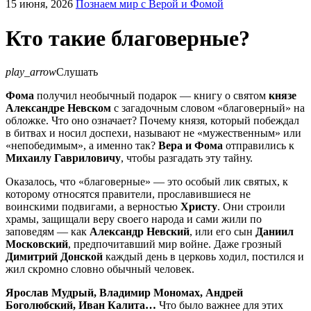
15 июня, 2026
Познаем мир с Верой и Фомой
Кто такие благоверные?
play_arrow
Слушать
Фома
получил необычный подарок — книгу о святом
князе
Александре Невском
с загадочным словом «благоверный» на
обложке. Что оно означает? Почему князя, который побеждал
в битвах и носил доспехи, называют не «мужественным» или
«непобедимым», а именно так?
Вера и Фома
отправились к
Михаилу Гавриловичу
, чтобы разгадать эту тайну.
Оказалось, что «благоверные» — это особый лик святых, к
которому относятся правители, прославившиеся не
воинскими подвигами, а верностью
Христу
. Они строили
храмы, защищали веру своего народа и сами жили по
заповедям — как
Александр Невский
, или его сын
Даниил
Московский
, предпочитавший мир войне. Даже грозный
Димитрий Донской
каждый день в церковь ходил, постился и
жил скромно словно обычный человек.
Ярослав Мудрый, Владимир Мономах, Андрей
Боголюбский, Иван Калита…
Что было важнее для этих