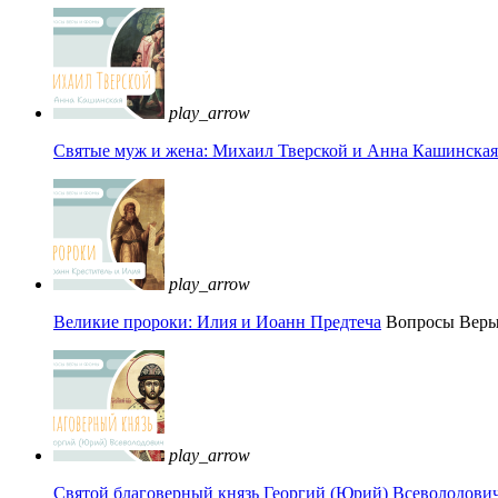
play_arrow
Святые муж и жена: Михаил Тверской и Анна Кашинская 
play_arrow
Великие пророки: Илия и Иоанн Предтеча
Вопросы Вер
play_arrow
Святой благоверный князь Георгий (Юрий) Всеволодови