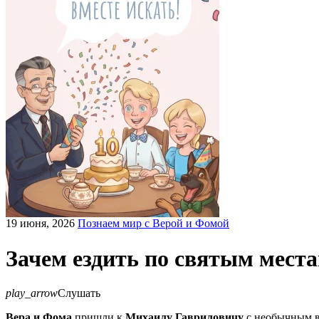
19 июня, 2026
Познаем мир с Верой и Фомой
Зачем ездить по святым мест
play_arrow
Слушать
Вера и Фома
пришли к
Михаилу Гавриловичу
с необычным во