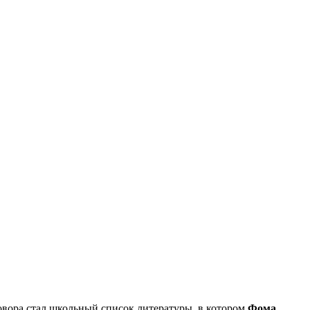
овора стал школьный список литературы, в котором
Фома