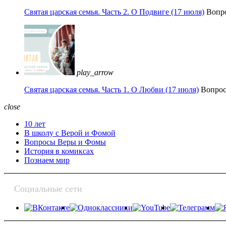
Святая царская семья. Часть 2. О Подвиге (17 июля)
Вопр
play_arrow
Святая царская семья. Часть 1. О Любви (17 июля)
Вопро
close
10 лет
В школу с Верой и Фомой
Вопросы Веры и Фомы
История в комиксах
Познаем мир
Социальные сети