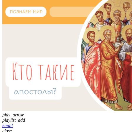
play_arrow
playlist_add
email
close