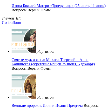
Икона Божией Матери «Троеручица» (25 июля, 11 июля)
Вопросы Веры и Фомы
chevron_left
Go to album
play_arrow
Святые муж и жена: Михаил Тверской и Анна
Кашинская (обретение мощей 25 июня, 5 декабря)
Вопросы Веры и Фомы
play_arrow
Великие пророки: Илия и Иоанн Предтеча
Вопросы