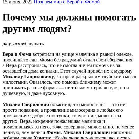
15 июня, 2022
Познаем мир с Верой и Фомой
Почему мы должны помогать
другим людям?
play_arrow
Слушать
Вера и Фома
встретили на улице мальчика в рваной одежде,
просившего еды.
Фома
без раздумий отдал свои сбережения,
а
Вера
расстроилась, что не смогла ничем помочь из-за
оставшейся дома копилки. Этот случай привёл их к мудрому
Михаилу Гавриловичу
, который раскрыл им глубокий смысл
милостыни. Оказалось, что помощь ближнему может
принимать разные формы — не только материальную, но и
душевную, и даже духовную.
Михаил Гаврилович
объяснил, что милостыня — это не
просто подаяние, а проявление милосердия в любых его
проявлениях: добрые поступки, сочувствие, молитва за
других.
Вера
, искренне пожалевшая мальчика и
помолившаяся за него, тоже совершила милостыню, не менее
ценную, чем деньги
Фомы
.
Михаил Гаврилович
напомнил
ребятам слова
Христа
:
«Когда творишь милостыню, пусть