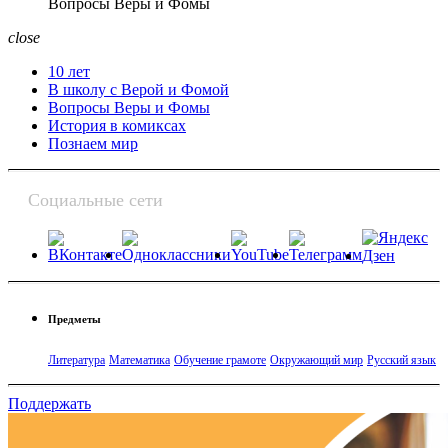
Вопросы Веры и Фомы
close
10 лет
В школу с Верой и Фомой
Вопросы Веры и Фомы
История в комиксах
Познаем мир
Социальные сети
Предметы
Литература
Математика
Обучение грамоте
Окружающий мир
Русский язык
Поддержать