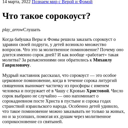
14 марта, 2022
Познаем мир с Верой и Фомой
Что такое сорокоуст?
play_arrow
Слушать
Когда бабушка Веры и Фомы решила заказать сорокоуст о
здравии своей подруги, у детей возникло множество
вопросов. Что это за молитвенное поминовение? Почему оно
длится именно сорок дней? И как вообще «работает» такая
молитва? За разъяснениями они обратились к
Михаилу
Гавриловичу
.
Мудрый наставник рассказал, что сорокоуст — это особое
церковное поминовение, когда в течение сорока литургий
священник вынимает частичку из просфоры с именем
человека и погружает её в Чашу с Кровью
Христовой
. Число
сорок выбрано не случайно — оно напоминает о
сорокадневном посте Христа в пустыне и сорока годах
странствий израильского народа. Особенно детей удивило,
что такое поминовение можно заказывать не только за живых,
но и за усопших, помогая их душам через молитвенное
соприкосновение со святыней.