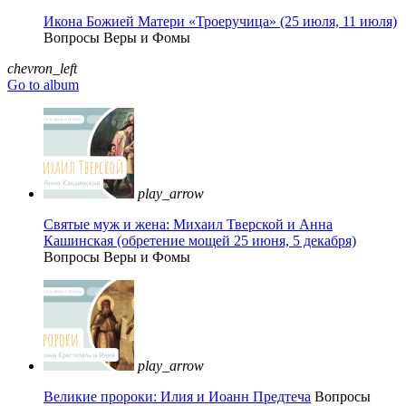
Икона Божией Матери «Троеручица» (25 июля, 11 июля)
Вопросы Веры и Фомы
chevron_left
Go to album
play_arrow
Святые муж и жена: Михаил Тверской и Анна
Кашинская (обретение мощей 25 июня, 5 декабря)
Вопросы Веры и Фомы
play_arrow
Великие пророки: Илия и Иоанн Предтеча
Вопросы