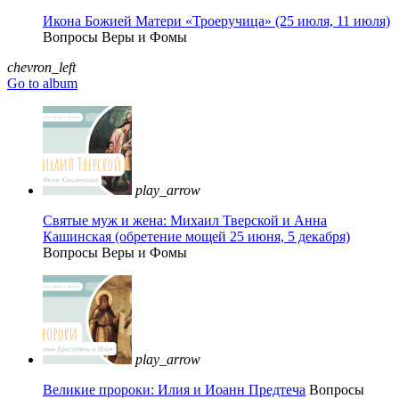
Икона Божией Матери «Троеручица» (25 июля, 11 июля)
Вопросы Веры и Фомы
chevron_left
Go to album
play_arrow
Святые муж и жена: Михаил Тверской и Анна
Кашинская (обретение мощей 25 июня, 5 декабря)
Вопросы Веры и Фомы
play_arrow
Великие пророки: Илия и Иоанн Предтеча
Вопросы