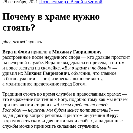
28 сентября, 2021
Познаем мир с Верой и Фомой
Почему в храме нужно
стоять?
play_arrow
Слушать
Вера и Фома
пришли к
Михаилу Гавриловичу
расстроенные после неудачного спора — кто дольше простоит
на вечерней службе.
Вера
не выдержала и присела, а потом
и вовсе заснула на скамейке.
«Вы в храме и не были!»
—
удивил их
Михаил Гаврилович
, объяснив, что главное
в богослужении — не физическая выносливость,
а молитвенное предстояние перед Богом.
Традиция стоять во время службы в православных храмах —
это выражение почтения к Богу, подобно тому как мы встаём
при появлении старших.
«Ангелы предстоят перед
Господом — неужели мы будем менее почтительны?»
—
задал доктор вопрос ребятам. При этом он утешил
Веру
:
в храмах есть скамьи для пожилых и слабых, а на длинные
службы можно приносить складные стульчики.