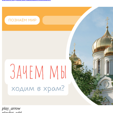
play_arrow
playlist_add