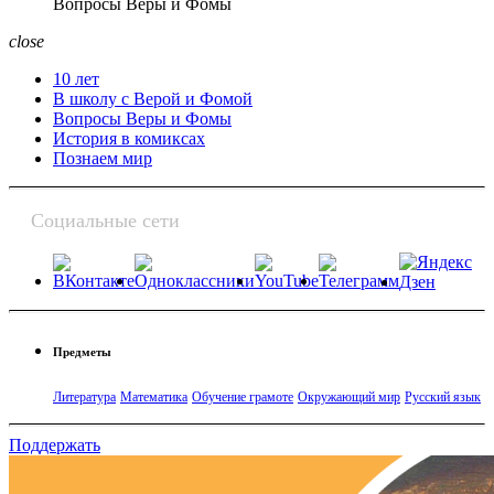
Вопросы Веры и Фомы
close
10 лет
В школу с Верой и Фомой
Вопросы Веры и Фомы
История в комиксах
Познаем мир
Социальные сети
Предметы
Литература
Математика
Обучение грамоте
Окружающий мир
Русский язык
Поддержать