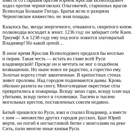
Вместе со старшим братом Юрием Ярослав Всеволодович
ходил против черниговских Ольговичей, старинных врагов
Всеволода Большое Гнездо. Братья жгли и разоряли
Черниговское княжество, не зная пощады.
Казалось бы, звезда энергичного, отважного, свирепого князя-
полководца восходит в зенит. 1236 год: он забирает себе Киев.
Триумф! А в 1238 году ему под ноги ложится златовратый
Владимир! Но какой ценой…
В иное время Ярослав Всеволодович предался бы веселью
и пирам. Такая честь — встать во главе всей Руси
владимирской! Прежде он и мечтать не мог о подобном
возвышении. Но ныне вовсе не радостно, а горестно ему.
Золотые ворота стоят закопченные. В крепостных стенах
зияют проломы. Над городом поднимаются дымы. Кровь
обильно разлита на снегу. Многолюдные окрестные сёла
превратились в пожарища. Всюду запах гари, всюду плач над
убитыми, всюду пепел и головешки. Тысячи и тысячи
могильных крестов, поставленных совсем недавно.
Батый прошелся по Руси, взял и спалил Владимир, а вместе
с ним — множество других городов русских. Брат Юрий
мертв, он погиб в несчастливой битве с монголами на реке
Сить, пали многие иные князья Руси.