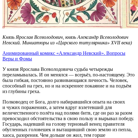
Князь Ярослав Всеволодович, князь Александр Всеволодович
Невский. Миниатюры из «Царского титулярника» XVII века)
Анимированный комикс «Александр Невский». Вопросы
Веры и Фомы
У князя Ярослава Всеволодовича судьба четырежды
переламывалась. И он менялся — всерьёз, по-настоящему. Это
была гибкая, постоянно развивающаяся личность. Человек,
способный на грех, но и на искреннее покаяние и на подъём
из глубины греха.
Полководец от Бога, долго набиравшийся опыта на своих
и чужих поражениях, а затем вдруг взлетевший для
величественного полёта над полями битв, где он раз за разом
превосходил обстоятельства в свою пользу и вырывал победу.
Государь, надевший на голову терновый венец правителя
обугленных головешек и вытащивший свою землю из пепла,
хаоса, разорения. Чем дольше он жил, тем горше