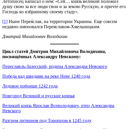
Летописец написал о нем: «Сей… князь великий положил
душу свою за все люди свои и за землю Русскую, и причте́ его
Господь ко избранному своему стаду».
[1]
Ныне Перея́слав, на территории Украины. Еще совсем
недавно именовался Переяславом-Хмельницким.
Дмитрий Михайлович Володихин
Цикл статей Дмитрия Михайловича Володихина,
посвящённых Александру Невскому:
Переславль-Залесский, родина Александра Невского
Победа над шведами на реке Неве 1240 года
Ледовое побоище 1242 года
Новгород Великий и русские князья
Великий князь Ярослав Всеволодович, отец Александра
Невского
Разгром литвинов под Торопцом в 1245 году