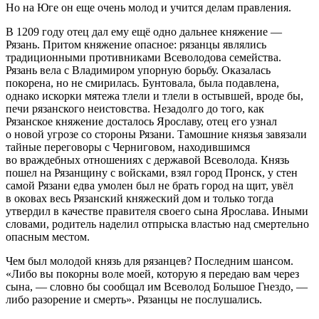
Но на Юге он еще очень молод и учится делам правления.
В 1209 году отец дал ему ещё одно дальнее княжение —
Рязань. Притом княжение опасное: рязанцы являлись
традиционными противниками Всеволодова семейства.
Рязань вела с Владимиром упорную борьбу. Оказалась
покорена, но не смирилась. Бунтовала, была подавлена,
однако искорки мятежа тлели и тлели в остывшей, вроде бы,
печи рязанского неистовства. Незадолго до того, как
Рязанское княжение досталось Ярославу, отец его узнал
о новой угрозе со стороны Рязани. Тамошние князья завязали
тайные переговоры с Черниговом, находившимся
во враждебных отношениях с державой Всеволода. Князь
пошел на Рязанщину с войсками, взял город Пронск, у стен
самой Рязани едва умолен был не брать город на щит, увёл
в оковах весь Рязанский княжеский дом и только тогда
утвердил в качестве правителя своего сына Ярослава. Иными
словами, родитель наделил отпрыска властью над смертельно
опасным местом.
Чем был молодой князь для рязанцев? Последним шансом.
«Либо вы покорны воле моей, которую я передаю вам через
сына, — словно бы сообщал им Всеволод Большое Гнездо, —
либо разорение и смерть». Рязанцы не послушались.