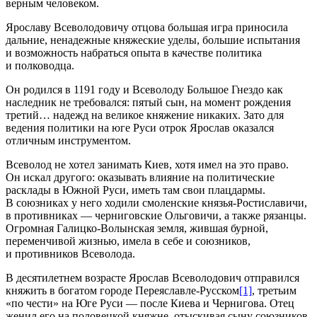
верным человеком.
Ярославу Всеволодовичу отцова большая игра приносила
дальние, ненадежные княжеские уделы, большие испытания
и возможность набраться опыта в качестве политика
и полководца.
Он родился в 1191 году и Всеволоду Большое Гнездо как
наследник не требовался: пятый сын, на момент рождения
третий… надежд на великое княжение никаких. Зато для
ведения политики на юге Руси отрок Ярослав оказался
отличным инструментом.
Всеволод не хотел занимать Киев, хотя имел на это право.
Он искал другого: оказывать влияние на политические
расклады в Южной Руси, иметь там свои плацдармы.
В союзниках у него ходили смоленские князья-Ростиславичи,
в противниках — черниговские Ольговичи, а также рязанцы.
Огромная Галицко-Волынская земля, жившая бурной,
переменчивой жизнью, имела в себе и союзников,
и противников Всеволода.
В десятилетнем возрасте Ярослав Всеволодович отправился
княжить в богатом городе Переяславле-Русском
[1]
, третьим
«по чести» на Юге Руси — после Киева и Чернигова. Отец
женил его на половецкой княжне, отыскивая сыну союзников