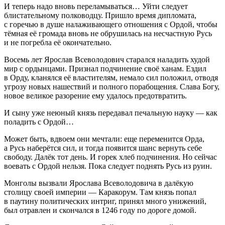
И теперь надо вновь переламываться… Уйти следует
блистательному полководцу. Пришло время дипломата,
с горечью в душе налаживающего отношения с Ордой, чтобы
тёмная её громада вновь не обрушилась на несчастную Русь
и не погребла её окончательно.
Восемь лет Ярослав Всеволодович старался наладить худой
мир с ордынцами. Признал подчинение своё ханам. Ездил
в Орду, кланялся её властителям, немало сил положил, отводя
угрозу новых нашествий и полного порабощения. Слава Богу,
новое великое разорение ему удалось предотвратить.
И сыну уже неюный князь передавал печальную науку — как
поладить с Ордой…
Может быть, вдвоем они мечтали: еще переменится Орда,
а Русь наберётся сил, и тогда появится шанс вернуть себе
свободу. Далёк тот день. И горек хлеб подчинения. Но сейчас
воевать с Ордой нельзя. Пока следует поднять Русь из руин.
Монголы вызвали Ярослава Всеволодовича в далёкую
столицу своей империи — Каракорум. Там князь попал
в паутину политических интриг, принял много унижений,
был отравлен и скончался в 1246 году по дороге домой.