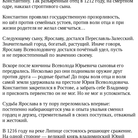
Константину. Так разъяренный отец в 1212 году, на смертном
одре, наказал строптивого сына.
Константин проявлял государственную прозорливость,
но шёл против семейных устоев, против воли отца и при
жизни родителя не желал смягчаться…
Следующему сыну, Ярославу, достался Переславль-Залесский.
Значительный город, богатый, растущий. Иначе говоря,
Ярославу Всеволодовичу достался почётный удел, пусть
и не первостепенный по значению своему.
Вскоре после кончины Всеволода Юрьевича сыновья его
передрались. Несколько раз они поднимали оружие друг
против друга — родные братья! До поры воля отца и воля
самой земли удерживала на престоле Юрия Всеволодовича.
Константин закрепился в Ростове, а забрать себе Владимир
и присвоить первенство он не мог. Но не мог и успокоиться.
Судьба Ярослава в ту пору переломилась впервые:
постепенно набирающегося ума и опыта увальня сменил
гордец и дерзец, стремительный в своих поступках, отважный
и жестокий.
В 1216 году на реке Липице состоялось решающее сражение.
На одной стороне — великий князь владимирский Юрий