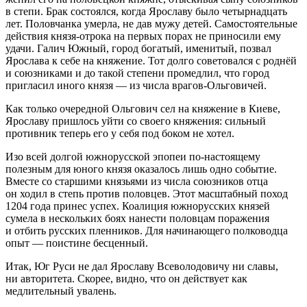
в степи. Брак состоялся, когда Ярославу было четырнадцать
лет. Половчанка умерла, не дав мужу детей. Самостоятельные
действия князя-отрока на первых порах не приносили ему
удачи. Галич Южный, город богатый, именитый, позвал
Ярослава к себе на княжение. Тот долго советовался с роднёй
и союзниками и до такой степени промедлил, что город
пригласил иного князя — из числа врагов-Ольговичей.
Как только очередной Ольгович сел на княжение в Киеве,
Ярославу пришлось уйти со своего княжения: сильный
противник теперь его у себя под боком не хотел.
Изо всей долгой южнорусской эпопеи по-настоящему
полезным для юного князя оказалось лишь одно событие.
Вместе со старшими князьями из числа союзников отца
он ходил в степь против половцев. Этот масштабный поход
1204 года принес успех. Коалиция южнорусских князей
сумела в нескольких боях нанести половцам поражения
и отбить русских пленников. Для начинающего полководца
опыт — поистине бесценный.
Итак, Юг Руси не дал Ярославу Всеволодовичу ни славы,
ни авторитета. Скорее, видно, что он действует как
медлительный увалень.