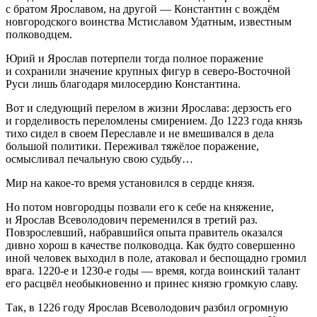
с братом Ярославом, на другой — Константин с вождём
новгородского воинства Мстиславом Удатным, известным
полководцем.
Юрий и Ярослав потерпели тогда полное поражение
и сохранили значение крупных фигур в северо-Восточной
Руси лишь благодаря милосердию Константина.
Вот и следующий перелом в жизни Ярослава: дерзость его
и горделивость переломлены смирением. До 1223 года князь
тихо сидел в своем Переславле и не вмешивался в дела
большой политики. Переживал тяжёлое поражение,
осмысливал печальную свою судьбу…
Мир на какое-то время установился в сердце князя.
Но потом новгородцы позвали его к себе на княжение,
и Ярослав Всеволодович переменился в третий раз.
Повзрослевший, набравшийся опыта правитель оказался
дивно хорош в качестве полководца. Как будто совершенно
иной человек выходил в поле, атаковал и беспощадно громил
врага. 1220-е и 1230-е годы — время, когда воинский талант
его расцвёл необыкновенно и принес князю громкую славу.
Так, в 1226 году Ярослав Всеволодович разбил огромную