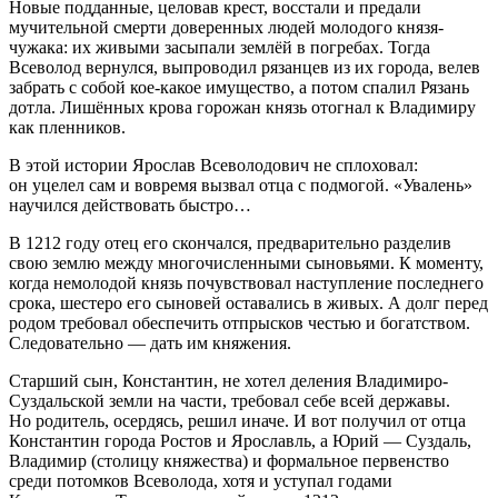
Новые подданные, целовав крест, восстали и предали
мучительной смерти доверенных людей молодого князя-
чужака: их живыми засыпали землёй в погребах. Тогда
Всеволод вернулся, выпроводил рязанцев из их города, велев
забрать с собой кое-какое имущество, а потом спалил Рязань
дотла. Лишённых крова горожан князь отогнал к Владимиру
как пленников.
В этой истории Ярослав Всеволодович не сплоховал:
он уцелел сам и вовремя вызвал отца с подмогой. «Увалень»
научился действовать быстро…
В 1212 году отец его скончался, предварительно разделив
свою землю между многочисленными сыновьями. К моменту,
когда немолодой князь почувствовал наступление последнего
срока, шестеро его сыновей оставались в живых. А долг перед
родом требовал обеспечить отпрысков честью и богатством.
Следовательно — дать им княжения.
Старший сын, Константин, не хотел деления Владимиро-
Суздальской земли на части, требовал себе всей державы.
Но родитель, осердясь, решил иначе. И вот получил от отца
Константин города Ростов и Ярославль, а Юрий — Суздаль,
Владимир (столицу княжества) и формальное первенство
среди потомков Всеволода, хотя и уступал годами