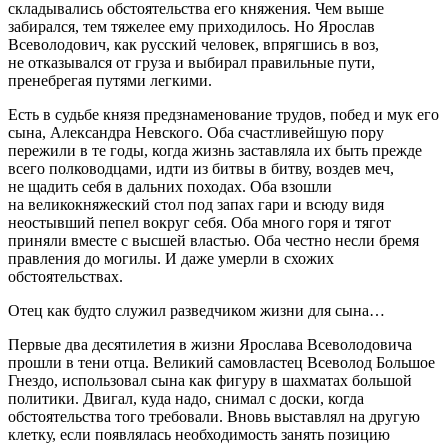
складывались обстоятельства его княжения. Чем выше
забирался, тем тяжелее ему приходилось. Но Ярослав
Всеволодович, как русский человек, впрягшись в воз,
не отказывался от груза и выбирал правильные пути,
пренебрегая путями легкими.
Есть в судьбе князя предзнаменование трудов, побед и мук его
сына, Александра Невского. Оба счастливейшую пору
пережили в те годы, когда жизнь заставляла их быть прежде
всего полководцами, идти из битвы в битву, воздев меч,
не щадить себя в дальних походах. Оба взошли
на великокняжеский стол под запах гари и всюду видя
неостывший пепел вокруг себя. Оба много горя и тягот
приняли вместе с высшей властью. Оба честно несли бремя
правления до могилы. И даже умерли в схожих
обстоятельствах.
Отец как будто служил разведчиком жизни для сына…
Первые два десятилетия в жизни Ярослава Всеволодовича
прошли в тени отца. Великий самовластец Всеволод Большое
Гнездо, использовал сына как фигуру в шахматах большой
политики. Двигал, куда надо, снимал с доски, когда
обстоятельства того требовали. Вновь выставлял на другую
клетку, если появлялась необходимость занять позицию