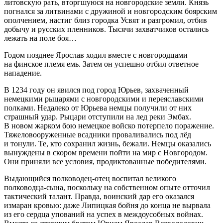
литовскую рать, вторгшуюся на новгородские земли. Князь
погнался за литвинами с дружиной и новгородским боярским
ополчением, настиг близ городка Усвят и разгромил, отбив
добычу и русских пленников. Тысячи захватчиков остались
лежать на поле боя…
Годом позднее Ярослав ходил вместе с новгородцами
на финское племя емь. Затем он успешно отбил ответное
нападение.
В 1234 году он явился под город Юрьев, захваченный
немецкими рыцарями с новгородскими и переяславскими
полками. Недалеко от Юрьева немцы получили от них
страшный удар. Рыцари отступили на лед реки Эмбах.
В новом жарком бою немецкое войско потерпело поражение.
Тяжеловооруженные всадники проваливались под лёд
и тонули. Те, кто сохранил жизнь, бежали. Немцы оказались
вынуждены в скором времени пойти на мир с Новгородом.
Они приняли все условия, продиктованные победителями.
Выдающийся полководец-отец воспитал великого
полководца-сына, поскольку на собственном опыте отточил
тактический талант. Правда, воинский дар его оказался
измаран кровью: даже Липицкая бойня до конца не вырвала
из его сердца упований на успех в междоусобных войнах.